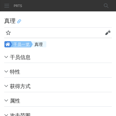
PRTS
搜索
真理
监视
查看
干员一览
真理
干员信息
特性
获得方式
属性
攻击范围