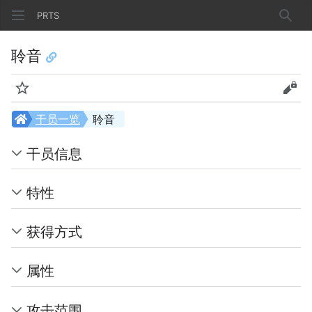
PRTS
搜索
聆音
监视
查看
干员一览
聆音
干员信息
特性
获得方式
属性
攻击范围