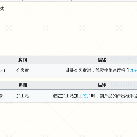
减
房间
描述
·β
会客室
进驻会客室时，线索搜集速度提升
20
房间
描述
录
加工站
进驻加工站加工
芯片
时，副产品的产出概率