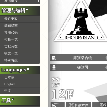
友情链接
场
管理与编辑
景
最近更改
编辑指南
常用代码
模板一览
贡献分数
收支一览
海猫络合物
特殊贡献
绘制
梯笃司
默认服装
Languages
原案
干员平时最常穿着的服装
日文
梯笃司
日本語
虽然不一定比制服更实用，但是一定
English
是干员最舒适的搭配之一
12F
中文-普通话
黑石稔
12F
中文
英文
James Phoon
工具
远程
扩散术师
韩文
金泳善