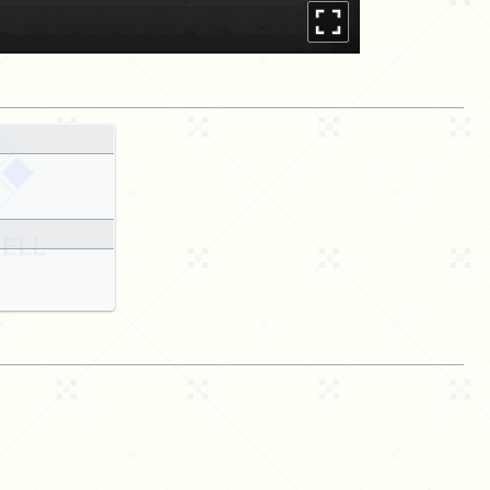
立
图
全
绘
模
屏
式
查
看