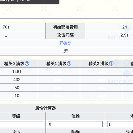
70s
初始部署费用
24
1
攻击间隔
2.9s
罗德岛
无
精英0 满级
精英1 满级
精英2 满级
1461
——
——
432
——
——
50
——
——
10
——
——
属性计算器
等级
信赖
攻击
防御
法