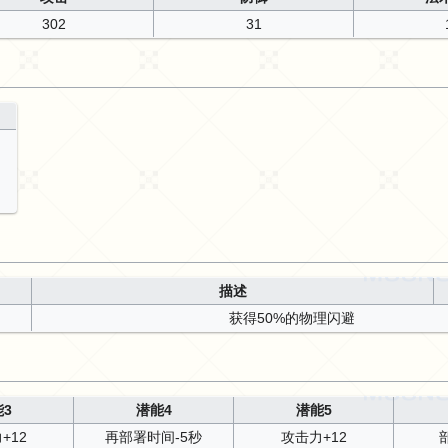
302
31
描述
获得50%的物理闪避
3
潜能4
潜能5
+12
再部署时间-5秒
攻击力+12