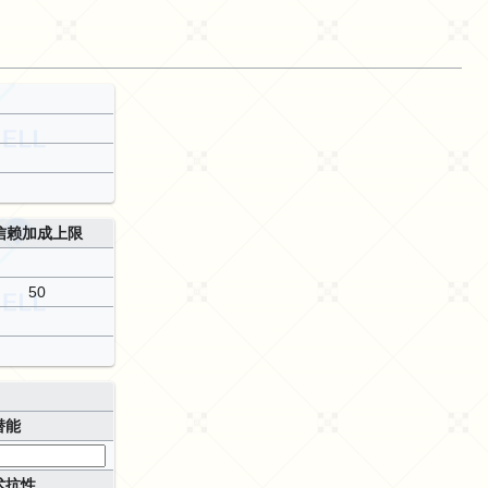
信赖加成上限
50
潜能
术抗性