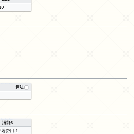
10
算法
潜能6
部署费用-1