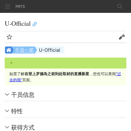
PRTS
搜索
U-Official
监视
查看
干员一览
U-Official
如需了解
在登上罗德岛之前到处取材的直播新星
，您也可以查阅
“过
去的我”
页面。
干员信息
特性
获得方式