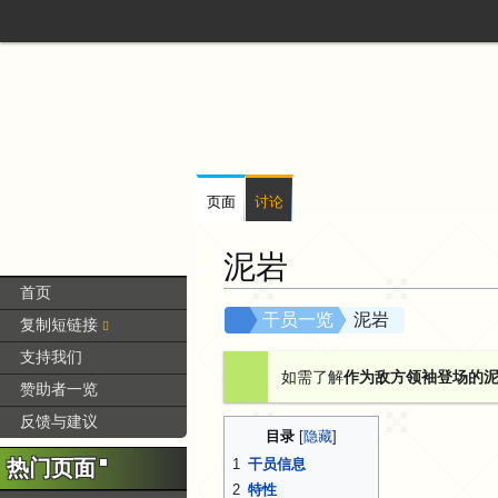
页面
讨论
泥岩
首页
跳
跳
干员一览
泥岩
复制短链接
转
转
支持我们
到
到
如需了解
作为敌方领袖登场的
赞助者一览
导
搜
航
索
反馈与建议
目录
热门页面
1
干员信息
2
特性