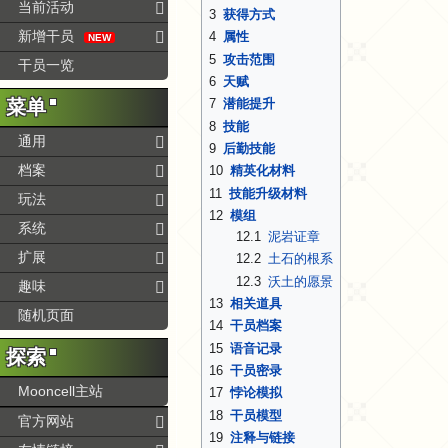
当前活动
3
获得方式
新增干员
4
属性
NEW
5
攻击范围
干员一览
6
天赋
菜单
7
潜能提升
8
技能
通用
9
后勤技能
档案
10
精英化材料
11
技能升级材料
玩法
12
模组
系统
12.1
泥岩证章
扩展
12.2
土石的根系
12.3
沃土的愿景
趣味
13
相关道具
随机页面
14
干员档案
15
语音记录
探索
16
干员密录
Mooncell主站
17
悖论模拟
18
干员模型
官方网站
19
注释与链接