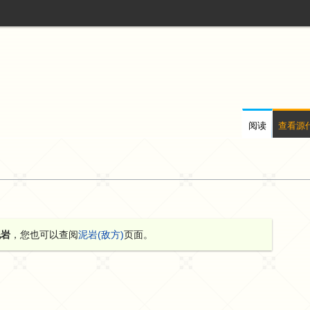
阅读
查看源
泥岩
，您也可以查阅
泥岩(敌方)
页面。