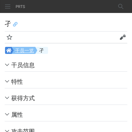
PRTS
搜索
孑
监视
查看
干员一览
孑
干员信息
特性
获得方式
属性
攻击范围