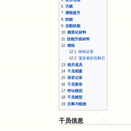
6
天赋
7
潜能提升
8
技能
9
后勤技能
10
精英化材料
11
技能升级材料
12
模组
12.1
铸铁证章
12.2
漫游者的压舱石
13
相关道具
14
干员档案
15
语音记录
16
干员密录
17
悖论模拟
18
干员模型
19
注释与链接
干员信息