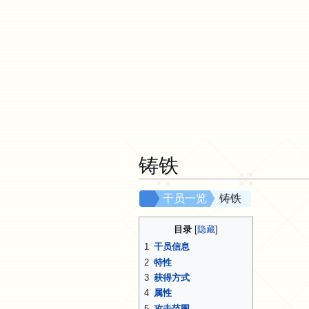
铸铁
跳
跳
干员一览
铸铁
转
转
到
到
目录
导
搜
1
干员信息
航
索
2
特性
3
获得方式
4
属性
5
攻击范围