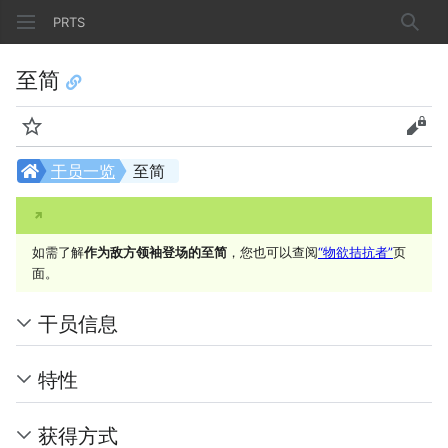
PRTS
搜索
至简
监视
查看
干员一览
至简
如需了解
作为敌方领袖登场的至简
，您也可以查阅
“物欲拮抗者”
页
面。
干员信息
特性
获得方式