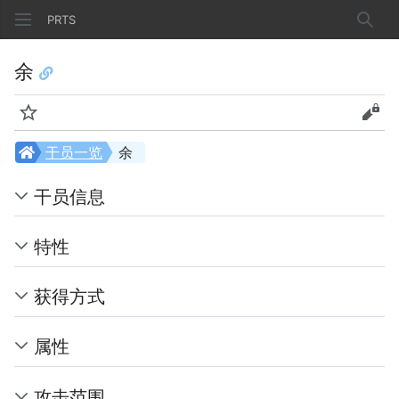
PRTS
搜索
余
监视
查看
干员一览
余
干员信息
特性
获得方式
属性
攻击范围