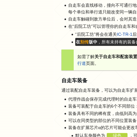
自走车会直线移动，撞向不可通行地
每个单位和单行道只能改变同一辆自
自走车触碰到敌方单位后，会对其造
在“后院工坊”可以管理你的自走车
“后院工坊”将会在通关
IC-TR-1
后
在
别传
版中
，所有未持有的装备
如需了解
关于自走车和配套装
行道
页面。
自走车装备
通过装配自走车装备，可以为自走车扩展
代理作战会保存完成代理时的自走车
装备可装配于自走车的6个不同部位
装备具有不同的稀有度，由低到高为
可以在同类型的部位的不同位置装备
装备在扩展芯片α的芯片可能会更改
默认车身颜色为
绿色
，