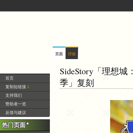
页面
讨论
SideStory「理
首页
季」复刻
复制短链接
支持我们
跳
跳
赞助者一览
转
转
反馈与建议
到
到
导
搜
热门页面
航
索