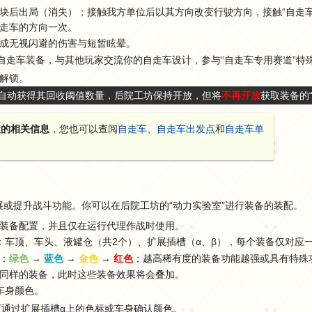
块后出局（消失）；接触我方单位后以其方向改变行驶方向，接触“自走
走车的方向一次。
成无视闪避的伤害与短暂眩晕。
和自走车装备，与其他玩家交流你的自走车设计，参与“自走车专用赛道”特
解锁。
自动获得其回收阈值数量，后院工坊保持开放，但将
不再开放
获取装备的
置的相关信息
，您也可以查阅
自走车
、
自走车出发点
和​
自走车单
或提升战斗功能。你可以在后院工坊的“动力实验室”进行装备的装配。
装备配置，并且仅在运行代理作战时使用。
：车顶、车头、液罐仓（共2个）、扩展插槽（α、β），每个装备仅对应
：
绿色
→
蓝色
→
金色
→
红色
；越高稀有度的装备功能越强或具有特殊
同样的装备，此时这些装备效果将会叠加。
车身颜色。
可通过扩展插槽α上的色标或车身确认颜色。