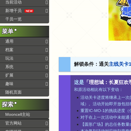
当前活动
新增干员
NEW
干员一览
菜单
通用
档案
玩法
解锁条件：通关
主线关卡1-
系统
扩展
这是
「理想城：长夏狂欢
趣味
和原活动相比有以下变动：
随机页面
活动关卡进度将继承上一次
探索
域）。活动开始即开放包括
重置IC-MO-1的挑战进度
Mooncell主站
对于在上一次活动中未能通
官方网站
【圆形广场】的总任务数量由