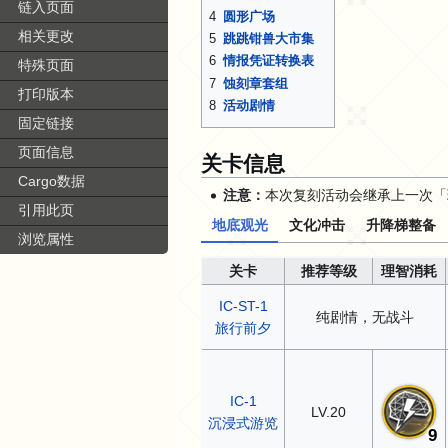
链入页面
4
圆形广场
相关更改
5
跳跳钳兽大市集
6
情报凭证转换表
特殊页面
7
蚀刻章套组
打印版本
8
活动剧情
固定链接
页面信息
关卡信息
Cargo数据
注意：
本次复刻活动会继承上一次「
引用此页
地底观光
文化冲击
升降梯整备
浏览属性
关卡
推荐等级
理智消耗
IC-ST-1
纯剧情，无战斗
旅行前夕
IC-1
LV.20
沉浸式游览
9