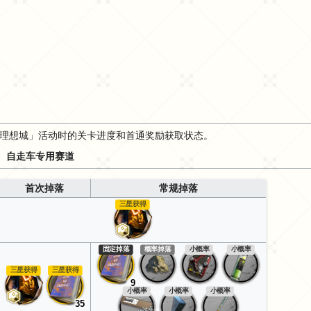
理想城」活动时的关卡进度和首通奖励获取状态。
自走车专用赛道
首次掉落
常规掉落
三星获得
固定掉落
概率掉落
小概率
小概率
三星获得
三星获得
9
小概率
小概率
小概率
35