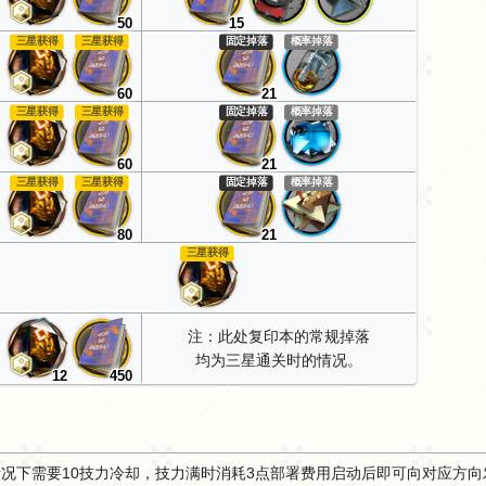
50
15
三星获得
三星获得
固定掉落
概率掉落
60
21
三星获得
三星获得
固定掉落
概率掉落
60
21
三星获得
三星获得
固定掉落
概率掉落
80
21
三星获得
注：此处复印本的常规掉落
均为三星通关时的情况。
12
450
情况下需要10技力冷却，技力满时消耗3点部署费用启动后即可向对应方