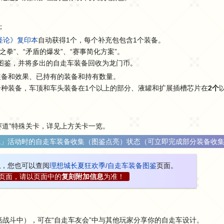
；
怪论》复印本
自动获得1个，每个补充包包含1个装备。
拳”、“矛盾的爆发”、“赛事简化方案”。
图鉴，并将多出的自走车装备回收为龙门币。
装备和效果、已持有的装备和持有数量。
一种装备，车顶和车头装备在1个以上的部分、液罐和扩展插槽芯片在
2个
赛道”特殊关卡，详见上方关卡一览。
城」活动时的自走车装备收集（图鉴点亮）状态（可立即完成部分装备收
息
，您也可以查阅
理想城长夏狂欢季/自走车装备图鉴
页面。
页面，请以页面中的
复刻附加信息
为准！
战斗中），可在“自走车友会”中与其他玩家分享你的自走车设计。