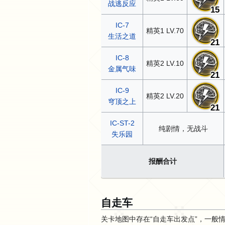
战逃反应
15
IC-7
精英1 LV.70
生活之道
21
IC-8
精英2 LV.10
金属气味
21
IC-9
精英2 LV.20
穹顶之上
21
IC-ST-2
纯剧情，无战斗
失乐园
报酬合计
自走车
关卡地图中存在“自走车出发点”，一般