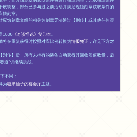
组中，部分蚀刻章的获取条件将进行相应调整，完成相应条件
于该调整，部分已参与过之前活动并满足现蚀刻章获取条件的
应蚀刻章。
对应蚀刻章套组的相关蚀刻章无法通过【别传】或其他任何渠
1000
《奇谈怪论》复印本
。
励将在重复获得时按照对应比例转换为
情报凭证
，详见下方对
【别传】后，所有未持有的装备自动获得其回收阈值数量，后
赛道”供继续挑战。
以下不同：
具为
糖果仙子的宴会厅
主题。