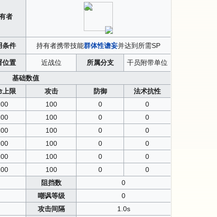
有者
用条件
持有者携带技能
群体性谵妄
并达到所需SP
署位置
近战位
所属分支
干员附带单位
基础数值
命上限
攻击
防御
法术抗性
100
100
0
0
100
100
0
0
100
100
0
0
100
100
0
0
100
100
0
0
100
100
0
0
阻挡数
0
嘲讽等级
0
攻击间隔
1.0s