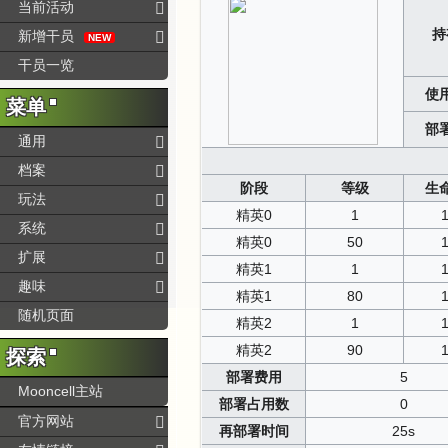
当前活动
持
新增干员
NEW
干员一览
使
菜单
部
通用
档案
阶段
等级
生
玩法
精英0
1
系统
精英0
50
扩展
精英1
1
趣味
精英1
80
随机页面
精英2
1
精英2
90
探索
部署费用
5
Mooncell主站
部署占用数
0
官方网站
再部署时间
25s