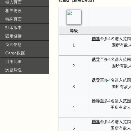
技能2（精英1开放）
链入页面
相关更改
特殊页面
打印版本
等级
固定链接
诱导
至多
4
名进入范围
页面信息
1
围所有敌
Cargo数据
诱导
至多
4
名进入范围
引用此页
2
围所有敌
浏览属性
诱导
至多
4
名进入范围
3
围所有敌
诱导
至多
4
名进入范围
4
围所有敌人
诱导
至多
4
名进入范围
5
围所有敌人