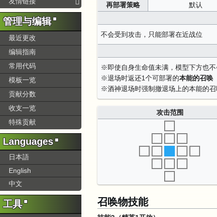
友情链接
再部署策略
默认
管理与编辑
不会受到攻击，只能部署在近战位
最近更改
编辑指南
常用代码
※即使自身生命值未满，模型下方也不
※退场时返还1个可部署的
本能的召唤
模板一览
※酒神退场时强制撤退场上的本能的召
贡献分数
收支一览
攻击范围
特殊贡献
Languages
日本語
English
中文
召唤物技能
工具