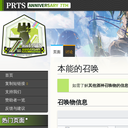
页面
讨论
本能的召唤
首页
跳
跳
复制短链接
如需了解
其他酒神召唤物的信
转
转
支持我们
到
到
赞助者一览
召唤物信息
导
搜
航
索
反馈与建议
热门页面