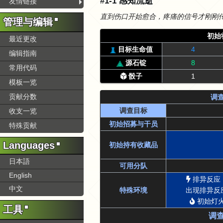
#1-1 感知流逝
友情链接
直到伤口开始愈合，疼痛的信号才刚刚
管理与编辑
初始
最近更改
目标生命值
4
编辑指南
源石锭
8
常用代码
骰子
1
模板一览
贡献分数
调
调查目标
收支一览
初始招募与干员
特殊贡献
Languages
初始持有收藏品
日本語
可用分队
English
排异反应
中文
特殊环境
出现排异反
初始灯火
工具
调