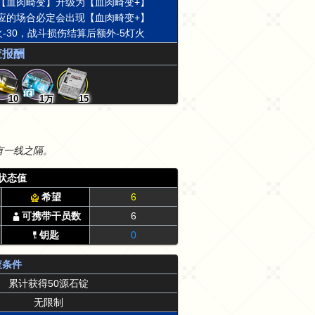
【血肉畸变】升级为【血肉畸变+】
应的场合必定会出现【血肉畸变+】
-30，战斗损伤结算后额外-5灯火
查报酬
10
1万
15
有一线之隔。
状态值
希望
6
可携带干员数
6
钥匙
0
查条件
累计获得50源石锭
无限制