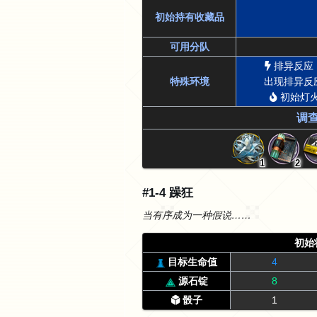
初始持有收藏品
可用分队
排异反应
特殊环境
出现排异反
初始灯火
调
1
2
#1-4 躁狂
当有序成为一种假说……
初始
目标生命值
4
源石锭
8
骰子
1