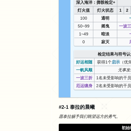
深入海洋：掷骰检定+
灯火值
灯火状态
1
2
100
通明
50~99
摇曳
一波
1~49
暗淡
0
寂灭
检定结果与符号认
好运相随
获得1个
启示
（优
一帆风顺
无事发
一波三折
1名未受影响的干
厄运缠身
2名未受影响的干
#2-1 泰拉的晨曦
愿泰拉赐予我们眺望远方的勇气。
初始