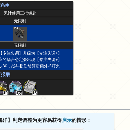
查条件
累计使用三把钥匙
无限制
194
无限制
【专注失调】升级为【专注失调+】
应的场合必定会出现【专注失调+】
-30，战斗损伤结算后额外-5灯火
查报酬
10
1万
15
海洋】判定调整为更容易获得
启示
的情形：