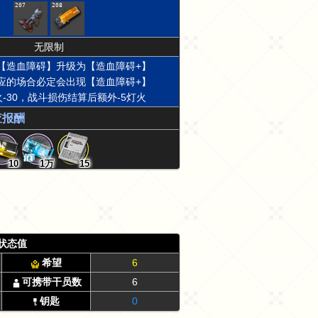
207
208
无限制
【造血障碍】升级为【造血障碍+】
应的场合必定会出现【造血障碍+】
-30，战斗损伤结算后额外-5灯火
查报酬
10
1万
15
状态值
希望
6
可携带干员数
6
钥匙
0