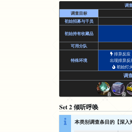
调
调查目标
初始招募与干员
初始持有收藏品
可用分队
排异反应
特殊环境
出现排异反
初始灯火
调
1
2
Set 2 倾听呼唤
本类别调查条目的【深入