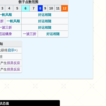
骰子点数范围
3
4
5
6
7
8
9
10
11
12
一帆风顺
好运相随
三折
一帆风顺
好运相随
一波三折
好运相随
厄运缠身
一波三折
好运相随
知
先获得
启示+
）
生
员产生
排异反应
员产生
排异反应
状态值