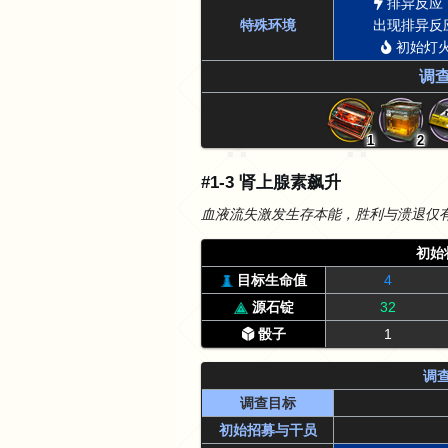
排异反应
特殊环境
出现排异反
初始灯火
调
1
2
#1-3 肾上腺素飙升
血液流失激发生存本能，胜利与溃退仅
初始
目标生命值
4
源石锭
32
骰子
1
调
调查目标
初始招募与干员