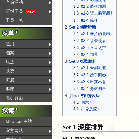
当前活动
1.2
#1-2 畸变加剧
新增干员
NEW
1.3
#1-3 肾上腺素飙升
干员一览
1.4
#1-4 躁狂
2
Set 2 倾听呼唤
菜单
2.1
#2-1 泰拉的晨曦
2.2
#2-2 议会使者
通用
2.3
#2-3 女皇之声
档案
2.4
#2-4 加冕
3
Set 3 抓取胜利
玩法
3.1
#3-1 全副武装
系统
3.2
#3-2 妙手回春
扩展
3.3
#3-3 出其不意
趣味
3.4
#3-4 旁敲侧击
4
启示+与排异反应+
随机页面
4.1
启示+
4.2
排异反应+
探索
Mooncell主站
Set 1 深度排异
官方网站