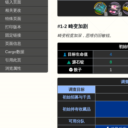
链入页面
相关更改
1
2
特殊页面
#1-2 畸变加剧
打印版本
固定链接
畸变程度加深，思维仍旧敏锐。
页面信息
初始
Cargo数据
目标生命值
4
引用此页
源石锭
8
浏览属性
骰子
1
调
调查目标
初始招募与干员
初始持有收藏品
可用分队