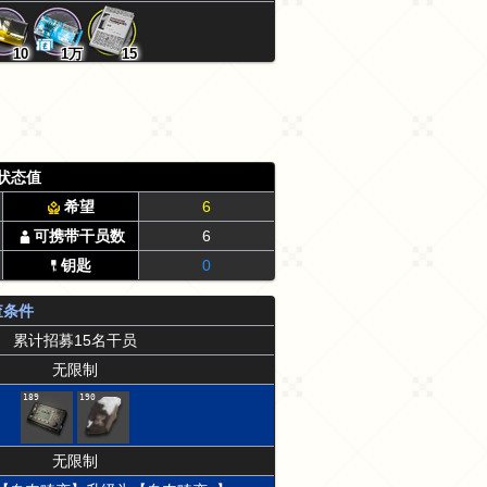
10
1万
15
状态值
希望
6
可携带干员数
6
钥匙
0
查条件
累计招募15名干员
无限制
189
190
无限制