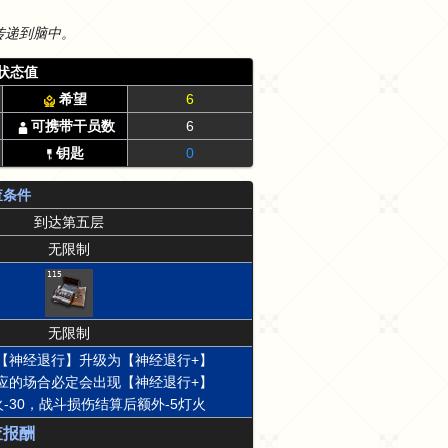
传递到脑中。
状态值
希望
6
可携带干员数
6
钥匙
0
查条件
到达第五层
无限制
115
无限制
【神经退行】升级为【神经退行+】
应的场合必定会出现【神经退行+】
-30，战斗损伤结算后额外-5灯火
查报酬