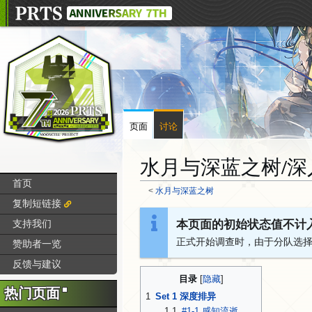
页面
讨论
水月与深蓝之树/深
首页
<
水月与深蓝之树
复制短链接
跳
跳
本页面的初始状态值不计
支持我们
转
转
正式开始调查时，由于分队选
赞助者一览
到
到
导
搜
反馈与建议
航
索
目录
热门页面
1
Set 1 深度排异
1.1
#1-1 感知流逝