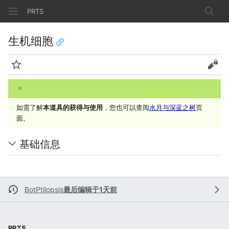
PRTS
搜索
生机细胞
监视
查看
如需了解
本道具的获得与使用
，您也可以查阅
水月与深蓝之树
页
面。
基础信息
BotPtilopsis
最后编辑于1天前
PRTS