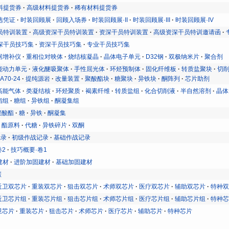
料提货券
高级材料提货券
稀有材料提货券
选凭证
时装回顾展
回顾入场券
时装回顾展·II
时装回顾展·III
时装回顾展·IV
员特训装置
高级资深干员特训装置
资深干员特训装置
高级资深干员特训邀请函
深干员技巧集
资深干员技巧集
专业干员技巧集
据增补仪
重相位对映体
烧结核凝晶
晶体电子单元
D32钢
双极纳米片
聚合剂
能动力单元
液化醚吸聚体
手性屈光体
环烃预制体
固化纤维板
转质盐聚块
切
A70-24
提纯源岩
改量装置
聚酸酯块
糖聚块
异铁块
酮阵列
芯片助剂
高能气体
类凝结核
环烃聚质
褐素纤维
转质盐组
化合切削液
半自然溶剂
晶体
酯组
糖组
异铁组
酮凝集组
聚酸酯
糖
异铁
酮凝集
酯原料
代糖
异铁碎片
双酮
记录
初级作战记录
基础作战记录
卷2
技巧概要·卷1
建材
进阶加固建材
基础加固建材
碳
近卫双芯片
重装双芯片
狙击双芯片
术师双芯片
医疗双芯片
辅助双芯片
特种
近卫芯片组
重装芯片组
狙击芯片组
术师芯片组
医疗芯片组
辅助芯片组
特种
卫芯片
重装芯片
狙击芯片
术师芯片
医疗芯片
辅助芯片
特种芯片