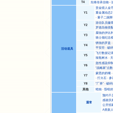
T4
先锋传承信物
赏金猎人金
Y1
重金属动态2
·
量子二踢脚
游击队员徽
Y2
罗德岛物资
腐蚀的伊比
Y3
骑士领纪念
锈蚀的罗盘
Y4
平安符
·
破
活动道具
飞行数据记
Y5
辣瓶树水
·
急性感染抑
Y6
“战略家”点数
蒙恩的奶嘴
Y7
·
打火石
·
参
Y8
“厂券”
·
破碎
其他
蜡烛
·
昏暗
预约干
感谢庆
通常
公开招募
Α类新