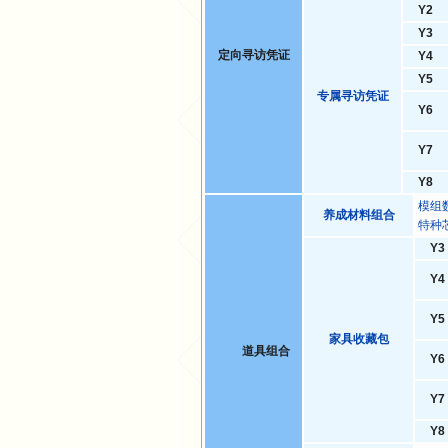
Y2
Y3
定向寻访凭证
Y4
Y5
专属寻访凭证
Y6
Y7
Y8
模组
养成材料组合
特种
Y3
Y4
Y5
家具收藏包
道具组合
Y6
Y7
Y8