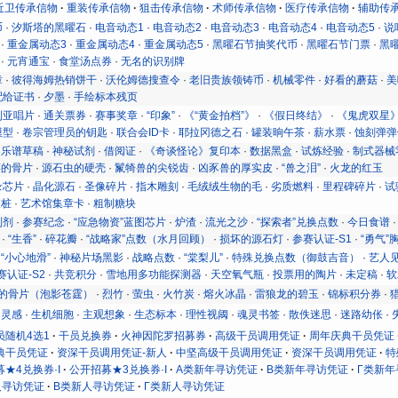
近卫传承信物
重装传承信物
狙击传承信物
术师传承信物
医疗传承信物
辅助传
币
·
汐斯塔的黑曜石
·
电音动态1
·
电音动态2
·
电音动态3
·
电音动态4
·
电音动态5
·
说
·
重金属动态3
·
重金属动态4
·
重金属动态5
·
黑曜石节抽奖代币
·
黑曜石节门票
·
黑
·
元宵通宝
·
食堂汤点券
·
无名的识别牌
章
·
彼得海姆热销饼干
·
沃伦姆德搜查令
·
老旧贵族领铸币
·
机械零件
·
好看的蘑菇
·
美
配给证书
·
夕墨
·
手绘标本残页
利亚唱片
·
通关票券
·
赛事奖章
·
“印象”
·
《“黄金拍档”》
·
《假日终结》
·
《鬼虎双星
模型
·
卷宗管理员的钥匙
·
联合会ID卡
·
耶拉冈德之石
·
罐装晌午茶
·
薪水票
·
蚀刻弹弹
·
乐谱草稿
·
神秘试剂
·
借阅证
·
《奇谈怪论》复印本
·
数据黑盒
·
试炼经验
·
制式器械
碎的骨片
·
源石虫的硬壳
·
鬣犄兽的尖锐齿
·
凶豕兽的厚实皮
·
“兽之泪”
·
火龙的红玉
录芯片
·
晶化源石
·
圣像碎片
·
指木雕刻
·
毛绒绒生物的毛
·
劣质燃料
·
里程碑碎片
·
试
天桩
·
艺术馆集章卡
·
粗制糖块
制剂
·
参赛纪念
·
“应急物资”蓝图芯片
·
炉渣
·
流光之沙
·
“探索者”兑换点数
·
今日食谱
·
“生香”
·
碎花瓣
·
“战略家”点数（水月回顾）
·
损坏的源石灯
·
参赛认证-S1
·
“勇气”
·
“小心地滑”
·
神秘片场黑影
·
战略点数
·
“棠梨儿”
·
特殊兑换点数（御鼓吉音）
·
艺人
赛认证-S2
·
共竞积分
·
雪地用多功能探测器
·
天空氧气瓶
·
投票用的陶片
·
未定稿
·
软
的骨片（泡影苍霆）
·
烈竹
·
萤虫
·
火竹炭
·
熔火冰晶
·
雷狼龙的碧玉
·
锦标积分券
·
的灵感
·
生机细胞
·
主观想象
·
生态标本
·
理性视阈
·
魂灵书签
·
散佚迷思
·
迷路幼伥
·
员随机4选1
干员兑换券
火神因陀罗招募券
高级干员调用凭证
周年庆典干员凭证
典干员凭证
资深干员调用凭证-新人
中坚高级干员调用凭证
资深干员调用凭证
特
★4兑换券·I
公开招募★3兑换券·I
Α类新年寻访凭证
Β类新年寻访凭证
Γ类新年
人寻访凭证
Β类新人寻访凭证
Γ类新人寻访凭证