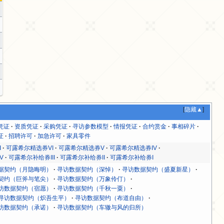
[
隐藏▲
]
凭证
资质凭证
采购凭证
寻访参数模型
情报凭证
合约赏金
事相碎片
证
招聘许可
加急许可
家具零件
I
可露希尔精选券VI
可露希尔精选券V
可露希尔精选券IV
V
可露希尔补给券III
可露希尔补给券II
可露希尔补给券I
据契约（月隐晦明）
寻访数据契约（深悼）
寻访数据契约（盛夏新星）
契约（巨斧与笔尖）
寻访数据契约（万象伶仃）
访数据契约（宿愿）
寻访数据契约（千秋一粟）
寻访数据契约（炽吾生平）
寻访数据契约（布道自由）
访数据契约（承诺）
寻访数据契约（车辙与风的归所）