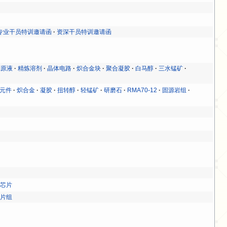
专业干员特训邀请函
资深干员特训邀请函
削原液
精炼溶剂
晶体电路
炽合金块
聚合凝胶
白马醇
三水锰矿
元件
炽合金
凝胶
扭转醇
轻锰矿
研磨石
RMA70-12
固源岩组
双芯片
芯片组