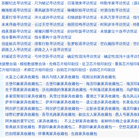
苏醒纪念寻访凭证
·
只为铭记寻访凭证
·
日落潮来寻访凭证
·
特勤专家寻访凭证（源
幽海歌谣寻访凭证
·
乘风破浪寻访凭证
·
唤曦炽焰寻访凭证
·
对酒当歌寻访凭证
晨雾灯塔寻访凭证
·
淬火成诗寻访凭证
·
归狼踏影寻访凭证
·
长风万里寻访凭证
·
指
未来序曲寻访凭证
·
云过天空寻访凭证
·
烛照弦鸣寻访凭证
·
时和岁丰寻访凭证
·
特
残夜厝薪寻访凭证
·
璀璨闪耀寻访凭证
·
好好吃饭寻访凭证
·
未致蒙尘十连寻访凭证
指令重构寻访凭证
·
指令重构十连寻访凭证
信徒标兵寻访凭证
·
浪客行歌寻访凭证
·
坠梦歌谣寻访凭证
·
空白频段寻访凭证
·
空
辟路之人寻访凭证
·
辟路之人十连寻访凭证
封缄诺言寻访凭证
·
弓吟空跃寻访凭证
·
确定性混沌寻访凭证
·
确定性混沌十连寻访
数据整合箱
模组数据整合块
先锋芯片组印刻仪
近卫芯片组印刻仪
重装芯片组印
芯片组印刻仪
术师芯片组印刻仪
自助芯片组印刻仪
自助芯片印刻仪
火蓝之心家具收藏包
·
骑兵与猎人家具收藏包
·
喧闹法则家具收藏包
古堡印象家具收藏包二
·
古堡印象家具收藏包一
·
海滨印象家具收藏包二
·
海滨印
生于黑夜家具收藏包
·
沃伦姆德的薄暮家具收藏包
·
午间逸话家具收藏包
·
乌萨斯
多索雷斯假日家具收藏包
·
风雪过境家具收藏包
·
覆潮之下家具收藏包
·
孤岛风云
萨米印象家具收藏包二
·
萨米印象家具收藏包一
·
遗尘漫步家具收藏包
·
长夜临光
阿尔萨兰家具收藏包二
·
阿尔萨兰家具收藏包一
·
尘影余音家具收藏包
·
魂灵印象
绿野幻梦家具收藏包
·
吾导先路家具收藏包
·
叙拉古人家具收藏包
·
愚人号家具收
阿米娅的寰宇记忆（家具收藏包）
·
不义之财家具收藏包
·
崔林特尔梅之金家具收
祭典娱乐室收藏包
·
界园印象家具收藏包二
·
界园印象家具收藏包一
·
空想花庭家
巴别塔家具收藏包
·
怀黍离家具收藏包
·
生路家具收藏包