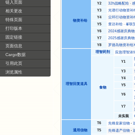
链入页面
Y2
32h战略配给
·
Y3
光谱行动物资补
相关更改
Y4
尘环行动物资补
特殊页面
物资补给
Y5
查访补给
·
峯联
打印版本
Y6
2024感谢庆典
固定链接
Y7
2025感谢庆典
Y8
罗德岛物资补给
页面信息
理智药剂
应急理智浓
Cargo数据
Y1
引用此页
Y3
浏览属性
Y4
理智回复道具
Y5
食物
Y6
Y7
未实装
T6
先锋皇家信物
通用信物
T5
先锋遗产信物