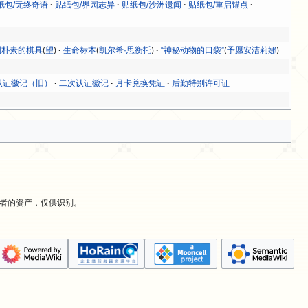
纸包/无终奇语
贴纸包/界园志异
贴纸包/沙洲遗闻
贴纸包/重启锚点
制朴素的棋具
(
望
)
生命标本
(
凯尔希·思衡托
)
“神秘动物的口袋”
(
予愿安洁莉娜
)
认证徽记（旧）
二次认证徽记
月卡兑换凭证
后勤特别许可证
有者的资产，仅供识别。
。