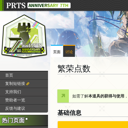
页面
讨论
繁荣点数
首页
跳
跳
复制短链接
转
转
支持我们
到
到
如需了解
本道具的获得与使用
赞助者一览
导
搜
航
索
反馈与建议
基础信息
热门页面