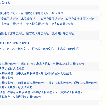
石尘行动）
引明路寻访凭证
·
合作限定十连寻访凭证（砺火成锋）
勤专家寻访凭证（水晶箭行动）
·
如死亦终寻访凭证
·
如死亦终十连寻访凭证
·
未致蒙尘寻访凭证
·
荒芜探戈寻访凭证
·
欢宴良宵寻访凭证
·
白频段十连寻访凭证
·
融雪流痕寻访凭证
·
载月明归寻访凭证
·
凭证
·
搭车漫游寻访凭证
刻仪
狙击芯片组印刻仪
医疗芯片组印刻仪
辅助芯片组印刻仪
象家具收藏包一
·
玛莉娅·临光家具收藏包
·
密林悍将归来家具收藏包
·
的孩子们家具收藏包
家具收藏包
·
画中人家具收藏包
·
龙门风情茶室家具收藏包
·
家具收藏包
家具收藏包二
·
魂灵印象家具收藏包一
·
将进酒家具收藏包
·
理想城家具收藏包
·
藏包
·
照我以火家具收藏包
藏包
·
登临意家具收藏包
·
孤星家具收藏包
·
火山旅梦家具收藏包
·
具收藏包
·
银心湖列车家具收藏包