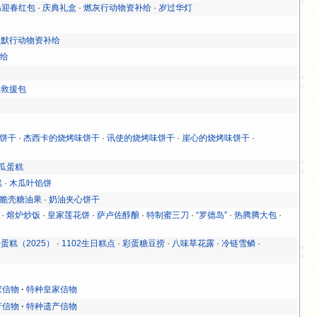
岛迎春红包
·
庆典礼盒
·
燃灰行动物资补给
·
岁过华灯
渊默行动物资补给
补给
急救援包
饼干
·
杰西卡的烧烤味饼干
·
讯使的烧烤味饼干
·
崖心的烧烤味饼干
·
瓜蛋糕
糕
·
木瓜叶馅饼
脆壳糖油果
·
奶油夹心饼干
·
熔炉炒饭
·
皇家莲花饼
·
萨卢佐醇酿
·
特制蜜三刀
·
“罗德岛”
·
热腾腾大包
·
蛋糕（2025）
·
1102生日糕点
·
彩蛋糖豆捞
·
八味草花露
·
冷链雪鳞
·
家信物
特种皇家信物
产信物
特种遗产信物