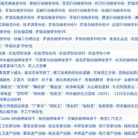
感谢庆典物资补给
·
黄铁行动物资补给
·
荒芜行动物资补给
·
利刃行动物资补给
·
罗德
给
·
罗德岛物资补给II
·
蛮鳞行动物资补给
·
铅封行动物资补给
·
松烟行动物资补给
给
·
罗德岛物资补给III
·
罗德岛物资补给IV
·
寻昼行动物资补给
·
赝波行动物资补给
·
贸易物流补给
·
技术调查补给
·
罗德岛物资补给V
·
罗德岛物资补给VI
·
起源行动物资
物资补给
·
狂欢烟花桶
·
罗德岛物资补给VII
物资补给
·
铳械工坊赠品盒
·
罗德岛物资补给IX
·
罗德岛物资补给VIII
·
兔兔礼品盒
·
应
X
·
“幸福在途”补给包
缩液
应急理智顶液
应急理智合剂
应急理智加强剂
应急理智小样
阿米娅的烧烤味饼干
·
可露希尔的烧烤味饼干
·
德克萨斯的烧烤味饼干
·
杜宾的烧烤味
咸蛋黄味巧克力
·
双人汉堡餐
青菜萝卜罐头
·
速冻宫保羽兽丁
·
喀兰炭烤肉排佐松露酱
·
可食用立方体
·
雷姆必拓西
满颜色
·
正圆月
·
笑靥开
·
桂子落
·
摘自画卷的柿子
·
香脆桃酥饼
·
香辣火炉
·
金糖年
“满庭光”
·
“良宵晴”
·
“飘桂香”
·
“藏金波”
·
纯净鲜花露
·
火山熔岩蛋糕
·
午后田园茶点
·
“落银盘”
·
“望宵晖”
·
“画桂魄”
·
“枕夜光”
·
阿米娅的生日蛋糕（2024）
·
1101生日糕点
清爽运动饮料
量大管饱甜品拼盘
·
“广寒乐”
·
“清秋玉”
·
“洒金韵”
·
“临秋意”
·
海底捞面
·
阿米娅的生日
黑白糯芋糕
·
手工宁神茶包
Castle-3的烧烤味饼干
·
陈的烧烤味饼干
·
空爆的烧烤味饼干
·
烤杏仁巧克力
近卫皇家信物
重装皇家信物
狙击皇家信物
术师皇家信物
医疗皇家信物
辅助皇
近卫遗产信物
重装遗产信物
狙击遗产信物
术师遗产信物
医疗遗产信物
辅助遗