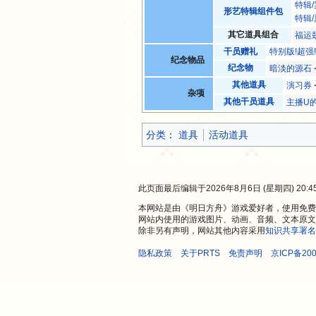
特辑
形艺特辑组件包
特辑
其它道具组合
福运
干员赠礼
特别版!超强
纪念物品
纪念物
暗淡的源石
其他道具
演习券
杂项
其他干员道具
主播U
分类
：​
道具
活动道具
此页面最后编辑于2026年8月6日 (星期四) 20:4
本网站是由《明日方舟》游戏爱好者，使用免费开
网站内使用的游戏图片、动画、音频、文本原文
除非另有声明，网站其他内容采用
知识共享署名
隐私政策
关于PRTS
免责声明
京ICP备200