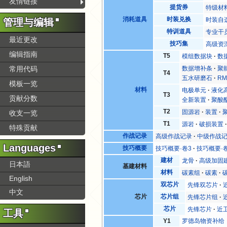
友情链接
提货券
特级材
消耗道具
时装兑换
时装自
管理与编辑
特训道具
专业干
最近更改
技巧集
高级资
编辑指南
T5
模组数据块
数
数据增补条
聚
常用代码
T4
五水研磨石
RM
模板一览
材料
电极单元
液化
T3
贡献分数
全新装置
聚酸
T2
固源岩
装置
收支一览
T1
源岩
破损装置
特殊贡献
作战记录
高级作战记录
中级作战
Languages
技巧概要
技巧概要·卷3
技巧概要·
建材
龙骨
高级加固
日本語
基建材料
材料
碳素组
碳素
English
双芯片
先锋双芯片
中文
芯片
芯片组
先锋芯片组
芯片
先锋芯片
近
工具
Y1
罗德岛物资补给