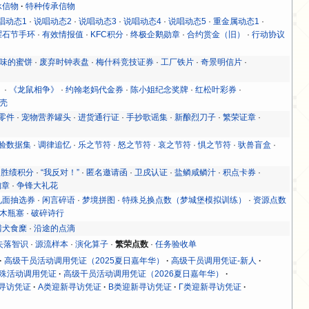
承信物
特种传承信物
唱动态1
·
说唱动态2
·
说唱动态3
·
说唱动态4
·
说唱动态5
·
重金属动态1
·
曜石节手环
·
有效情报值
·
KFC积分
·
终极企鹅勋章
·
合约赏金（旧）
·
行动协议
味的蜜饼
·
废弃时钟表盘
·
梅什科竞技证券
·
工厂铁片
·
奇景明信片
·
》
·
《龙鼠相争》
·
约翰老妈代金券
·
陈小姐纪念奖牌
·
红松叶彩券
·
壳
零件
·
宠物营养罐头
·
进货通行证
·
手抄歌谣集
·
新酿烈刀子
·
繁荣证章
·
验数据集
·
调律追忆
·
乐之节符
·
怒之节符
·
哀之节符
·
惧之节符
·
驮兽盲盒
·
·
胜绩积分
·
“我反对！”
·
匿名邀请函
·
卫戍认证
·
盐鳞咸鳞汁
·
积点卡券
·
胸章
·
争锋大礼花
见面抽选券
·
闲言碎语
·
梦境拼图
·
特殊兑换点数（梦城堡模拟训练）
·
资源点数
木瓶塞
·
破碎诗行
猎犬食糜
·
沿途的点滴
失落智识
·
源流样本
·
演化算子
·
繁荣点数
·
任务验收单
高级干员活动调用凭证（2025夏日嘉年华）
高级干员调用凭证-新人
殊活动调用凭证
高级干员活动调用凭证（2026夏日嘉年华）
寻访凭证
Α类迎新寻访凭证
Β类迎新寻访凭证
Γ类迎新寻访凭证