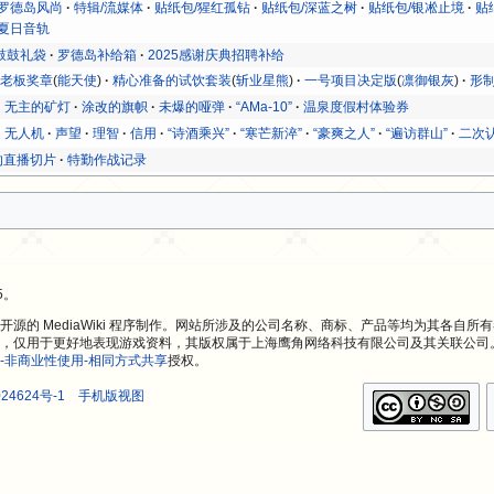
/罗德岛风尚
特辑/流媒体
贴纸包/猩红孤钻
贴纸包/深蓝之树
贴纸包/银凇止境
贴
/夏日音轨
鼓鼓礼袋
罗德岛补给箱
2025感谢庆典招聘补给
!老板奖章
(
能天使
)
精心准备的试饮套装
(
斩业星熊
)
一号项目决定版
(
凛御银灰
)
形
无主的矿灯
涂改的旗帜
未爆的哑弹
“AMa-10”
温泉度假村体验券
无人机
声望
理智
信用
“诗酒乘兴”
“寒芒新淬”
“豪爽之人”
“遍访群山”
二次
的直播切片
特勤作战记录
5。
源的 MediaWiki 程序制作。网站所涉及的公司名称、商标、产品等均为其各自所
，仅用于更好地表现游戏资料，其版权属于上海鹰角网络科技有限公司及其关联公司
-非商业性使用-相同方式共享
授权。
24624号-1
手机版视图