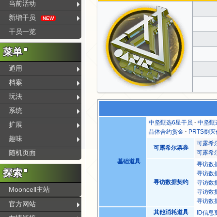
当前活动
新增干员
NEW
干员一览
菜单
通用
档案
玩法
系统
中坚甄选6星干员
中坚甄
扩展
晶体合约赏金
PRTS剿
趣味
可露希
可露希尔票券
随机页面
可露希尔
基础道具
寻访数
探索
寻访数
寻访数据契约
寻访数
Mooncell主站
寻访数
寻访数
官方网站
其他消耗道具
ID信息