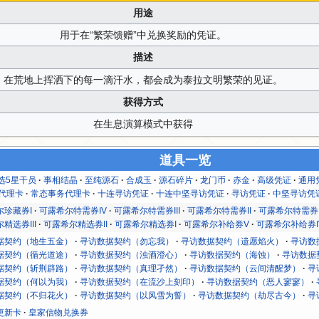
用途
用于在“繁荣馈赠”中兑换奖励的凭证。
描述
在荒地上挥洒下的每一滴汗水，都会成为泰拉文明繁荣的见证。
获得方式
在生息演算模式中获得
道具一览
选5星干员
事相结晶
至纯源石
合成玉
源石碎片
龙门币
赤金
高级凭证
通用
灭代理卡
常态事务代理卡
十连寻访凭证
十连中坚寻访凭证
寻访凭证
中坚寻访凭
尔珍藏券I
可露希尔特需券IV
可露希尔特需券III
可露希尔特需券II
可露希尔特需券
精选券III
可露希尔精选券II
可露希尔精选券I
可露希尔补给券V
可露希尔补给券I
据契约（地生五金）
寻访数据契约（勿忘我）
寻访数据契约（遗愿焰火）
寻访数
据契约（循光道途）
寻访数据契约（浊酒澄心）
寻访数据契约（海蚀）
寻访数据
据契约（斩荆辟路）
寻访数据契约（真理孑然）
寻访数据契约（云间清醒梦）
寻
据契约（何以为我）
寻访数据契约（在流沙上刻印）
寻访数据契约（恶人寥寥）
据契约（不归花火）
寻访数据契约（以风雪为誓）
寻访数据契约（劫尽古今）
寻
更新卡
皇家信物兑换券