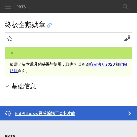
PRTS
搜索
终极企鹅勋章
监视
查看
如需了解
本道具的获得与使用
，您也可以查阅
喧闹法则2020
和​
喧闹
法则
页面。
基础信息
BotPtilopsis
最后编辑于2小时前
PRTS