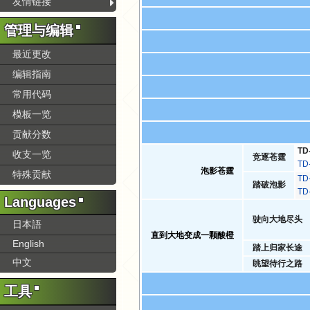
友情链接
管理与编辑
最近更改
编辑指南
常用代码
模板一览
贡献分数
TD
收支一览
竞逐苍霆
T
泡影苍霆
特殊贡献
T
踏破泡影
T
Languages
驶向大地尽头
日本語
直到大地变成一颗酸橙
English
踏上归家长途
中文
眺望待行之路
工具