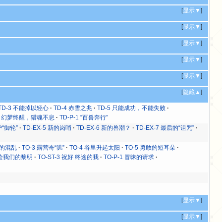
[
显示▼
]
[
显示▼
]
[
显示▼
]
[
显示▼
]
[
显示▼
]
[
隐藏▲
]
TD-3 不能掉以轻心
TD-4 赤雪之兆
TD-5 只能成功，不能失败
-2 幻梦终醒，猎魂不息
TD-P-1 “百兽奔行”
护“御轮”
TD-EX-5 新的岗哨
TD-EX-6 新的兽潮？
TD-EX-7 最后的“诅咒”
友的混乱
TO-3 露营奇“叽”
TO-4 谷里升起太阳
TO-5 勇敢的短耳朵
9 绘我们的黎明
TO-ST-3 祝好 终途的我
TO-P-1 冒昧的请求
[
显示▼
]
[
显示▼
]