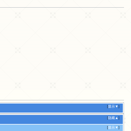
[
显示▼
]
[
隐藏▲
]
[
显示▼
]