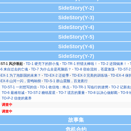
SideStory(Y-2)
SideStory(Y-3)
SideStory(Y-4)
SideStory(Y-5)
SideStory(Y-6)
SideStory(Y-7)
-ST-1 风沙渐起
TD-1 硬壳下的胆小鬼
TD-TR-1 狩猎太棒啦！
TD-2 还我锅来！
D-6 来自过去的亡魂
TD-7 为什么全是死脑筋？
TD-8 宿命流转，苍霆激荡
TD-ST
D-EX-1 为了泡影国的未来？
TD-EX-2 迁徙季
TD-EX-3 完美的训练场
TD-EX-4 保
D-EX-8 山河一闪，雷鸣响彻
TD-S-1 群山震颤，百龙夜行
TO-ST-1 一封想写的信
TO-1 收信地：终点
TO-TR-1 写临行的迷惘
TO-2 记新
TO-6 最难坦诚
TO-ST-2 糖纸星星
TO-7 谎言的重量
TO-8 以决心做邮戳
TO-
TO-P-2 信使的素养
调查中
调查中
故事集
危机合约