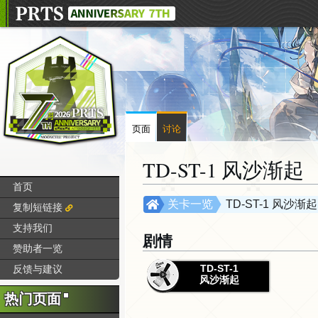
页面
讨论
TD-ST-1 风沙渐起
首页
跳
跳
关卡一览
TD-ST-1 风沙渐起
复制短链接
转
转
支持我们
到
到
剧情
赞助者一览
导
搜
航
索
TD-ST-1
反馈与建议
风沙渐起
热门页面