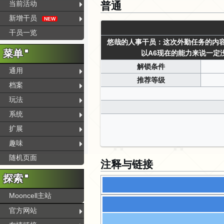
普通
当前活动
新增干员
NEW
干员一览
悠哉的人事干员：这次外勤任务的内
菜单
以A6现在的能力来说一定
解锁条件
通用
推荐等级
档案
玩法
系统
扩展
趣味
随机页面
注释与链接
探索
Mooncell主站
官方网站