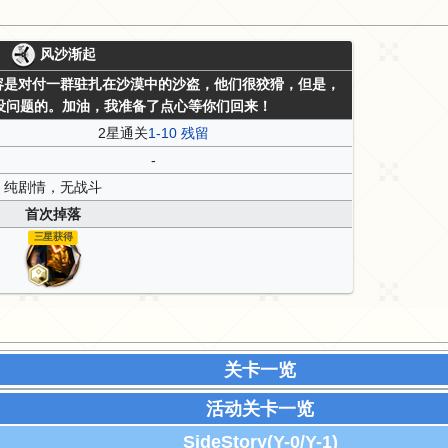
风沙渐起
容是对付一群驻扎在沙漠中的沙盗，他们很狡猾，但是，
没问题的。加油，我准备了点心等你们回来！
2星通关
1-10 残留
-
纯剧情，无战斗
首次掉落
三星获得
关卡一览
活动关卡一览
SideStory(Y-0/Y-1)