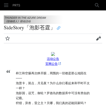
PRTS
搜索
THUNDER IN THE AZURE DREAM
《怪物猎人》联动活动
SideStory「泡影苍霆」
监视
查看
活动公告
官网公告
“
梓兰和空爆再次睁开眼，周围的一切都是那么地陌生
——
泡普卡，斑点，月见夜？为什么你们看起来和平时不太
一样？
泡影国，诅咒，御轮？罗德岛的数据库中可没有类似的
记载。
狩猎，异兽，雷之主？天哪，我们真的还能回家吗？