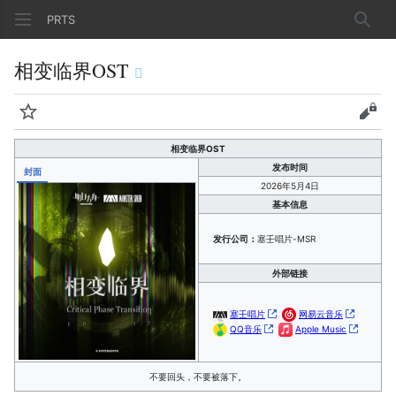
PRTS
搜索
相变临界OST
监视
查看
相变临界OST
发布时间
封面
2026年5月4日
基本信息
发行公司：
塞壬唱片-MSR
外部链接
塞壬唱片
网易云音乐
QQ音乐
Apple Music
不要回头，不要被落下。