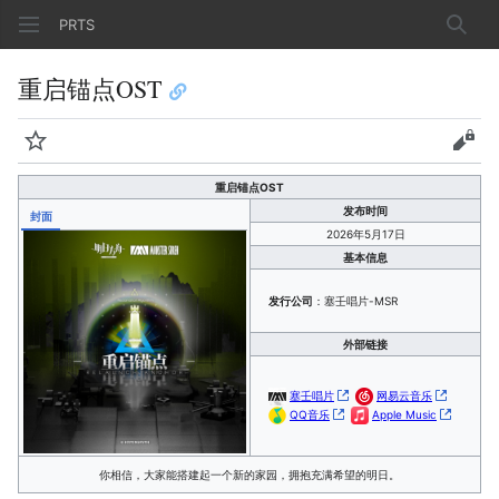
PRTS
搜索
重启锚点OST
监视
查看
重启锚点OST
发布时间
封面
2026年5月17日
基本信息
发行公司
：塞壬唱片-MSR
外部链接
塞壬唱片
网易云音乐
QQ音乐
Apple Music
你相信，大家能搭建起一个新的家园，拥抱充满希望的明日。