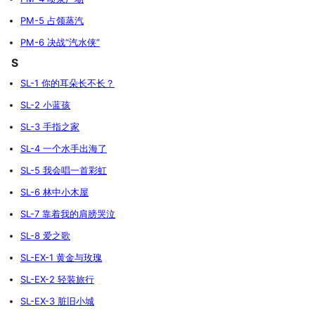
PM-5 占领蒸汽
PM-6 决战“汽水侠”
S
SL-1 你的耳朵长不长？
SL-2 小蓝孩
SL-3 手指之家
SL-4 一个水手出海了
SL-5 我会唱一首彩虹
SL-6 林中小木屋
SL-7 靠着我的肩膀哭泣
SL-8 爱之歌
SL-EX-1 黄金与玫瑰
SL-EX-2 轻装旅行
SL-EX-3 脏旧小城