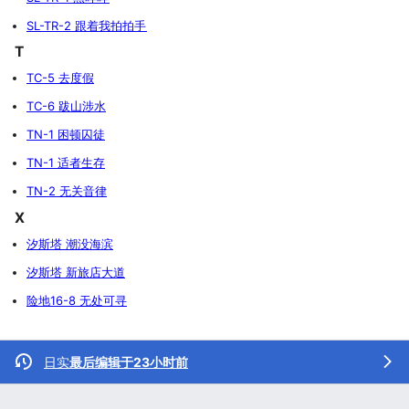
SL-TR-2 跟着我拍拍手
T
TC-5 去度假
TC-6 跋山涉水
TN-1 困顿囚徒
TN-1 适者生存
TN-2 无关音律
X
汐斯塔 潮没海滨
汐斯塔 新旅店大道
险地16-8 无处可寻
日实
最后编辑于23小时前