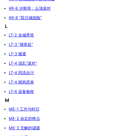
KR-6 汐斯塔：云顶派对
KR-8 “双日城脱险”
L
LT-2 全城悬赏
LT-3 “领奖处”
LT-3 驱逐
LT-4 混乱“派对”
LT-4 同流合污
LT-4 闻风而来
LT-6 设备验收
M
ME-1 工作与时日
ME-2 命定的终点
ME-3 无解的谜题