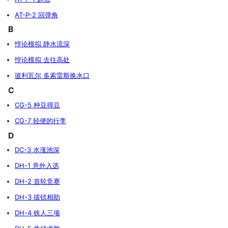
AT-P-2 回弹角
B
悖论模拟 静水流深
悖论模拟 去往高处
玻利瓦尔 多索雷斯换水口
C
CG-5 种豆得豆
CG-7 轻便的行李
D
DC-3 水涨池深
DH-1 意外入选
DH-2 首轮竞赛
DH-3 拔铳相助
DH-4 铁人三项