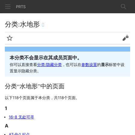
PRTS
搜索
分类
:
水地形
监视
查看
本分类不会显示在其成员页面中。
你可以直接查看
分类:隐藏分类
，也可以在
参数设置
的
显示
标签中设
置显示隐藏分类。
分类“水地形”中的页面
以下118个页面属于本分类，共118个页面。
1
16-8 无处可寻
A
AT-P-1 起点