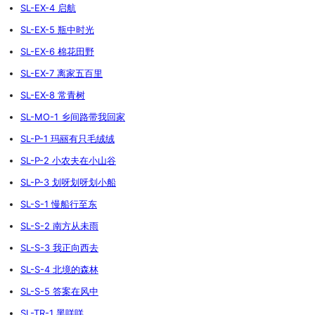
SL-EX-4 启航
SL-EX-5 瓶中时光
SL-EX-6 棉花田野
SL-EX-7 离家五百里
SL-EX-8 常青树
SL-MO-1 乡间路带我回家
SL-P-1 玛丽有只毛绒绒
SL-P-2 小农夫在小山谷
SL-P-3 划呀划呀划小船
SL-S-1 慢船行至东
SL-S-2 南方从未雨
SL-S-3 我正向西去
SL-S-4 北境的森林
SL-S-5 答案在风中
SL-TR-1 黑咩咩