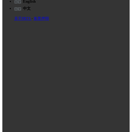
English
中文
关于PRTS
免责声明