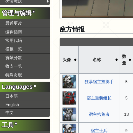
友情链接
管理与编辑
最近更改
敌方情报
编辑指南
常用代码
模板一览
数
贡献分数
头像
名称
量
收支一览
特殊贡献
狂暴宿主投掷手
5
Languages
日本語
宿主重装组长
5
English
中文
宿主拾荒者
13
工具
宿主士兵
9