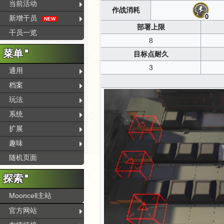
当前活动
作战消耗
0
新增干员
NEW
部署上限
干员一览
8
菜单
目标点耐久
3
通用
档案
玩法
系统
扩展
趣味
随机页面
探索
Mooncell主站
官方网站