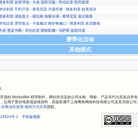
维多利亚 灰烬泽地
大炎 设防关隘
哥伦比亚 联邦监狱
伊比利亚 不朽厅堂
莱塔尼亚 月落环巷
维多利亚 枯苇泥淖
维多利亚 浸血焦土
谢拉格 蚀裂冰湖
莱塔尼亚 落尘狭路
哥伦比亚 滞空焦点
卡兹戴尔 熔炉检修口
维多利亚 巫诅骸地
大炎 墨染书阁
哥伦比亚 阴郁影棚
乌萨斯 血刺坑道
赛季化活动
其他模式
8。
源的 MediaWiki 程序制作。网站所涉及的公司名称、商标、产品等均为其各自所
，仅用于更好地表现游戏资料，其版权属于上海鹰角网络科技有限公司及其关联公司
-非商业性使用-相同方式共享
授权。
24624号-1
手机版视图