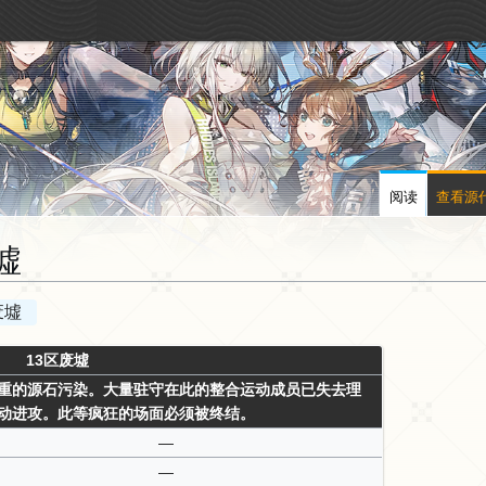
阅读
查看源
墟
废墟
13区废墟
重的源石污染。大量驻守在此的整合运动成员已失去理
动进攻。此等疯狂的场面必须被终结。
—
—