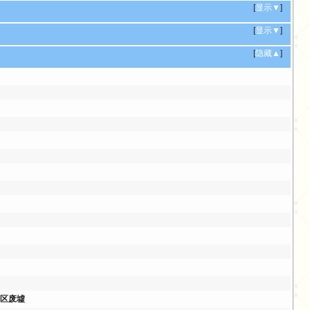
[
显示▼
]
[
显示▼
]
[
隐藏▲
]
3区废墟