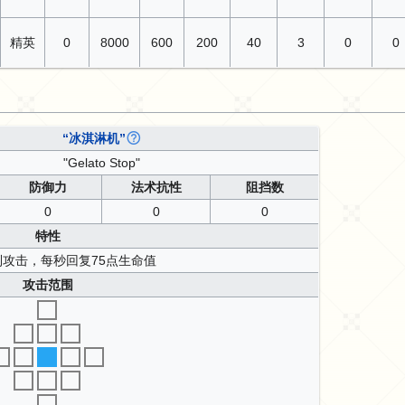
精英
0
8000
600
200
40
3
0
0
“冰淇淋机”
"Gelato Stop"
防御力
法术抗性
阻挡数
0
0
0
特性
攻击，每秒回复75点生命值
攻击范围