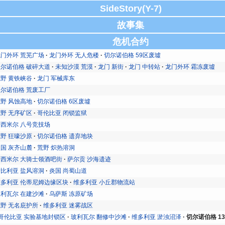
SideStory(Y-7)
故事集
危机合约
龙门外环 荒芜广场
龙门外环 无人危楼
切尔诺伯格 59区废墟
切尔诺伯格 破碎大道
未知沙漠 荒漠
龙门 新街
龙门 中转站
龙门外环 霜冻废墟
野 黄铁峡谷
龙门 军械库东
切尔诺伯格 荒废工厂
野 风蚀高地
切尔诺伯格 6区废墟
野 无序矿区
哥伦比亚 闭锁监狱
卡西米尔 八号竞技场
野 狂嚎沙原
切尔诺伯格 遗弃地块
国 灰齐山麓
荒野 炽热溶洞
卡西米尔 大骑士领酒吧街
萨尔贡 沙海遗迹
伊比利亚 盐风溶洞
炎国 尚蜀山道
维多利亚 伦蒂尼姆边缘区块
维多利亚 小丘郡物流站
玻利瓦尔 在建沙滩
乌萨斯 冻原矿场
野 无名庇护所
维多利亚 迷雾战区
哥伦比亚 实验基地封锁区
玻利瓦尔 翻修中沙滩
维多利亚 淤浊沼泽
切尔诺伯格 1