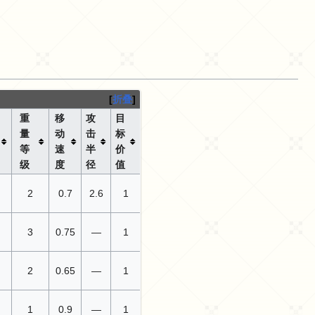
折叠
重
移
攻
目
量
动
击
标
等
速
半
价
级
度
径
值
2
0.7
2.6
1
3
0.75
—
1
2
0.65
—
1
1
0.9
—
1