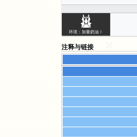
环境：加量奶油Ⅰ
注释与链接