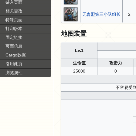
链入页面
相关更改
无胄盟第三小队组长
2
特殊页面
打印版本
地图装置
固定链接
页面信息
Lv.1
Cargo数据
生命值
攻击力
引用此页
25000
0
浏览属性
不容易受到