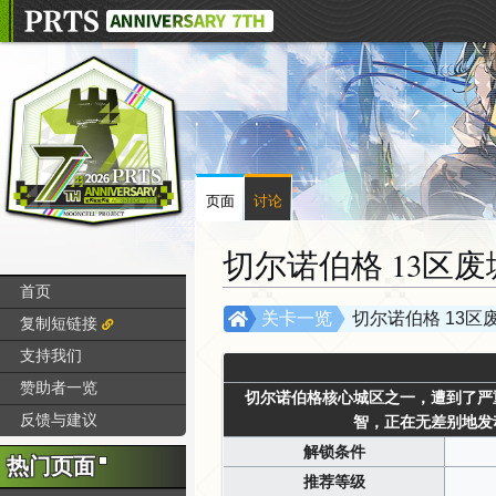
页面
讨论
切尔诺伯格 13区废
首页
跳
跳
关卡一览
切尔诺伯格 13区
复制短链接
转
转
支持我们
到
到
赞助者一览
导
搜
切尔诺伯格核心城区之一，遭到了严
航
索
反馈与建议
智，正在无差别地发
解锁条件
热门页面
推荐等级