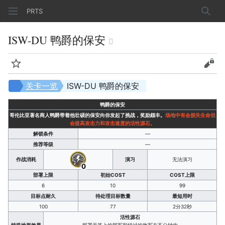
PRTS
搜索
ISW-DU 鸭爵的保安
监视
查看
关卡一览
ISW-DU 鸭爵的保安
鸭爵的保安
哥伦比亚著名商人鸭爵带着他壮硕的保安向你发起了挑战，奖励颇丰。
场地中有会损失生命但
会提高攻击力和攻击速度的活性源石。
解锁条件
—
推荐等级
—
作战消耗
演习
无法演习
0
部署上限
初始COST
COST上限
6
10
99
目标点耐久
待处理目标数量
最短用时
100
77
2分32秒
活性源石
特殊地形效果
部署于其上的我军和经过的敌军在五分钟内