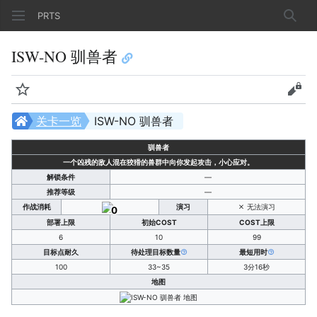
PRTS
搜索
ISW-NO 驯兽者
监视
查看
关卡一览
ISW-NO 驯兽者
驯兽者
一个凶残的敌人混在狡猾的兽群中向你发起攻击，小心应对。
解锁条件
—
推荐等级
—
作战消耗
演习
无法演习
0
部署上限
初始COST
COST上限
6
10
99
目标点耐久
待处理目标数量
最短用时
100
33~35
3分16秒
地图