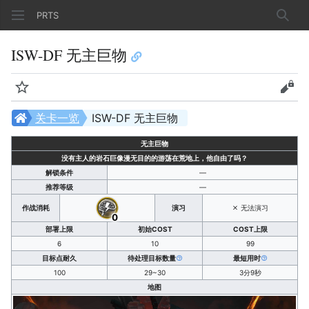
PRTS
搜索
ISW-DF 无主巨物
监视
查看
关卡一览
ISW-DF 无主巨物
无主巨物
没有主人的岩石巨像漫无目的的游荡在荒地上，他自由了吗？
解锁条件
—
推荐等级
—
作战消耗
演习
无法演习
0
部署上限
初始COST
COST上限
6
10
99
目标点耐久
待处理目标数量
最短用时
100
29~30
3分9秒
地图