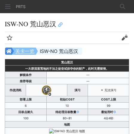
PRTS
搜索
ISW-NO 荒山恶汉
监视
查看
关卡一览
ISW-NO 荒山恶汉
荒山恶汉
一大群流落荒地的不法之徒尝试掠夺你的财产，此时无需留情。
解锁条件
—
推荐等级
—
作战消耗
演习
无法演习
0
部署上限
初始COST
COST上限
6
10
99
目标点耐久
待处理目标数量
最短用时
100
80~81
4分4秒
地图