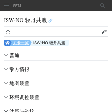
PRTS
搜索
ISW-NO 轻舟共渡
监视
查看
关卡一览
ISW-NO 轻舟共渡
普通
敌方情报
地图装置
环境调控装置
注释与链接