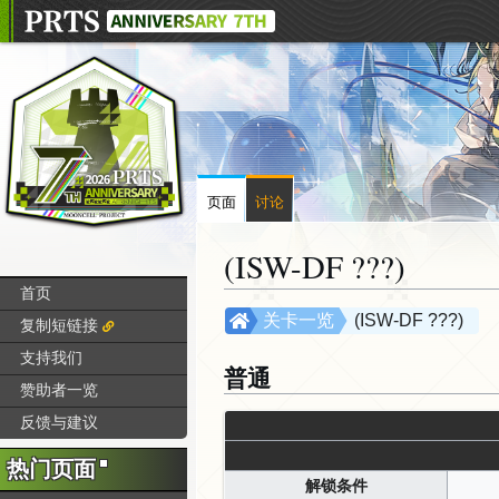
页面
讨论
(ISW-DF ???)
首页
跳
跳
关卡一览
(ISW-DF ???)
复制短链接
转
转
支持我们
到
到
普通
赞助者一览
导
搜
航
索
反馈与建议
热门页面
解锁条件