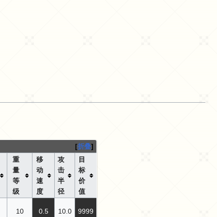
折叠
重
移
攻
目
量
动
击
标
等
速
半
价
级
度
径
值
10
0.5
10.0
9999