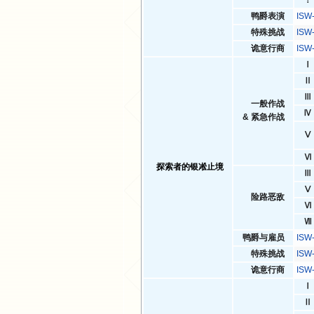
？
鸭爵表演
IS
特殊挑战
ISW
诡意行商
IS
Ⅰ
Ⅱ
Ⅲ
一般作战
Ⅳ
& 紧急作战
Ⅴ
Ⅵ
探索者的银凇止境
Ⅲ
Ⅴ
险路恶敌
Ⅵ
Ⅶ
鸭爵与雇员
IS
特殊挑战
IS
诡意行商
IS
Ⅰ
Ⅱ