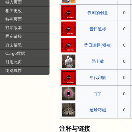
链入页面
相关更改
仅剩的创意
0
特殊页面
打印版本
昔日道标
0
固定链接
页面信息
昔日道标(领袖)
0
Cargo数据
恐卡兹
0
引用此页
浏览属性
年代印痕
0
“门”
0
迷珍巧械
0
注释与链接