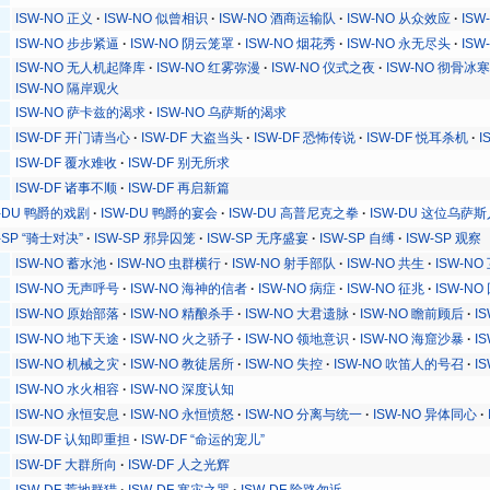
ISW-NO 正义
ISW-NO 似曾相识
ISW-NO 酒商运输队
ISW-NO 从众效应
ISW
ISW-NO 步步紧逼
ISW-NO 阴云笼罩
ISW-NO 烟花秀
ISW-NO 永无尽头
ISW
ISW-NO 无人机起降库
ISW-NO 红雾弥漫
ISW-NO 仪式之夜
ISW-NO 彻骨冰
ISW-NO 隔岸观火
ISW-NO 萨卡兹的渴求
ISW-NO 乌萨斯的渴求
ISW-DF 开门请当心
ISW-DF 大盗当头
ISW-DF 恐怖传说
ISW-DF 悦耳杀机
I
ISW-DF 覆水难收
ISW-DF 别无所求
ISW-DF 诸事不顺
ISW-DF 再启新篇
W-DU 鸭爵的戏剧
ISW-DU 鸭爵的宴会
ISW-DU 高普尼克之拳
ISW-DU 这位乌萨斯
-SP “骑士对决”
ISW-SP 邪异囚笼
ISW-SP 无序盛宴
ISW-SP 自缚
ISW-SP 观察
ISW-NO 蓄水池
ISW-NO 虫群横行
ISW-NO 射手部队
ISW-NO 共生
ISW-NO
ISW-NO 无声呼号
ISW-NO 海神的信者
ISW-NO 病症
ISW-NO 征兆
ISW-NO
ISW-NO 原始部落
ISW-NO 精酿杀手
ISW-NO 大君遗脉
ISW-NO 瞻前顾后
I
ISW-NO 地下天途
ISW-NO 火之骄子
ISW-NO 领地意识
ISW-NO 海窟沙暴
I
ISW-NO 机械之灾
ISW-NO 教徒居所
ISW-NO 失控
ISW-NO 吹笛人的号召
I
ISW-NO 水火相容
ISW-NO 深度认知
ISW-NO 永恒安息
ISW-NO 永恒愤怒
ISW-NO 分离与统一
ISW-NO 异体同心
ISW-DF 认知即重担
ISW-DF “命运的宠儿”
ISW-DF 大群所向
ISW-DF 人之光辉