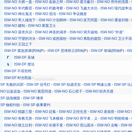
ISW-NO 大棋一盘
ISW-NO 血脉之辩
ISW-NO 遮天蔽日
ISW-NO 劳作的清晨
ISW-NO 年代断层
ISW-NO 朽败考察
ISW-NO 飞越大水坑
ISW-NO 现代战争
ISW-NO 神出鬼没
ISW-NO 混沌
ISW-NO 争议频发
ISW-NO 寄人城池下
ISW-NO 计划耕种
ISW-NO 巫咒同盟
ISW-NO 通道封锁
ISW-NO 建制
ISW-NO 莱茵卫士
ISW-NO 谋求共识
ISW-NO 神圣的渴求
ISW-NO 洞天福地
ISW-NO “外道”
ISW-NO 守望的河水
ISW-NO 或然面纱
ISW-NO 离歌的庭院
ISW-NO 卫士不
ISW-NO 王冠之下
ISW-DF 紧急授课
(
阿纳萨
)
ISW-DF 思维矫正
(
阿纳萨
)
ISW-DF 朝谒
(
阿纳萨
)
IS
Γ
ISW-DF 圣城
६
ISW-DF 授法
ISW-DF 不容拒绝
ISW-DF 时光凯旋
__________
W-SP 失败的试胆
ISW-SP 信号灯
ISW-SP 劫虚济实
ISW-SP 鸭速公路
ISW-SP
W-NO 以血还血
ISW-NO 善恶同道
ISW-NO 石心双子
ISW-NO 轻舟共渡
W-SP 战场侧面
ISW-SP 继承
W-SP 物权纠纷
ISW-SP 叙事要约
ISW-NO 狡鼷三窟
ISW-NO 赶集
ISW-NO 正经生意
ISW-NO 老戏骨
ISW-NO
ISW-NO 有教无类
ISW-NO 飞来横祸
ISW-NO 所守者，义
ISW-NO 明抢暗偷
ISW-NO 啖之以利
ISW-NO 长驱不复
ISW-NO 背山面水
ISW-NO 去晦
ISW-