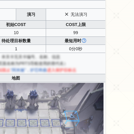
演习
无法演习
初始COST
COST上限
10
99
待处理目标数量
最短用时
1
0分0秒
本关卡无关卡编号、名称、信息
页面名称为PRTS导航使用的替代名）
法阻止
“阿米娅”，炉芯终曲
进入保护目标点
地图