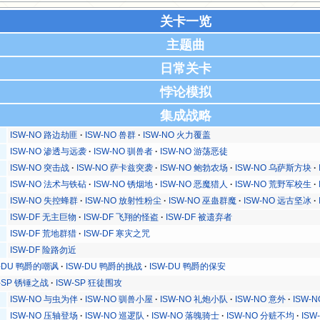
关卡一览
主题曲
日常关卡
悖论模拟
集成战略
ISW-NO 路边劫匪
ISW-NO 兽群
ISW-NO 火力覆盖
ISW-NO 渗透与远袭
ISW-NO 驯兽者
ISW-NO 游荡恶徒
ISW-NO 突击战
ISW-NO 萨卡兹突袭
ISW-NO 鲍勃农场
ISW-NO 乌萨斯方块
ISW-NO 法术与铁砧
ISW-NO 锈烟地
ISW-NO 恶魔猎人
ISW-NO 荒野军校生
ISW-NO 失控蜂群
ISW-NO 放射性粉尘
ISW-NO 巫蛊群魔
ISW-NO 远古坚冰
ISW-DF 无主巨物
ISW-DF 飞翔的怪盗
ISW-DF 被遗弃者
ISW-DF 荒地群猎
ISW-DF 寒灾之咒
ISW-DF 险路勿近
W-DU 鸭爵的嘲讽
ISW-DU 鸭爵的挑战
ISW-DU 鸭爵的保安
W-SP 锈锤之战
ISW-SP 狂徒围攻
ISW-NO 与虫为伴
ISW-NO 驯兽小屋
ISW-NO 礼炮小队
ISW-NO 意外
ISW-
ISW-NO 压轴登场
ISW-NO 巡逻队
ISW-NO 落魄骑士
ISW-NO 分赃不均
ISW