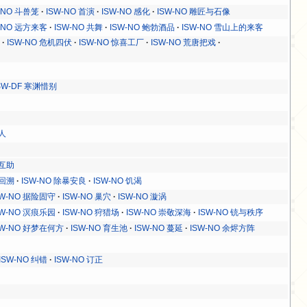
-NO 斗兽笼
ISW-NO 首演
ISW-NO 感化
ISW-NO 雕匠与石像
-NO 远方来客
ISW-NO 共舞
ISW-NO 鲍勃酒品
ISW-NO 雪山上的来客
寒
ISW-NO 危机四伏
ISW-NO 惊喜工厂
ISW-NO 荒唐把戏
SW-DF 寒渊惜别
人
 互助
 回溯
ISW-NO 除暴安良
ISW-NO 饥渴
SW-NO 据险固守
ISW-NO 巢穴
ISW-NO 漩涡
SW-NO 溟痕乐园
ISW-NO 狩猎场
ISW-NO 崇敬深海
ISW-NO 铳与秩序
SW-NO 好梦在何方
ISW-NO 育生池
ISW-NO 蔓延
ISW-NO 余烬方阵
ISW-NO 纠错
ISW-NO 订正