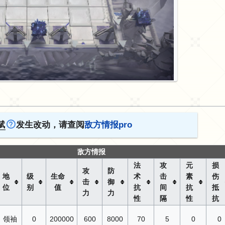
赋
发生改动，请查阅
敌方情报pro
敌方情报
法
攻
元
损
攻
防
地
级
生命
术
击
素
伤
击
御
位
别
值
抗
间
抗
抵
力
力
性
隔
性
抗
领袖
0
200000
600
8000
70
5
0
0