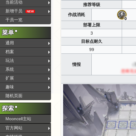
当前活动
推荐等级
新增干员
NEW
作战消耗
0
干员一览
部署上限
菜单
3
目标点耐久
通用
99
档案
玩法
情报
（
系统
您将无
扩展
趣味
随机页面
探索
Mooncell主站
官方网站