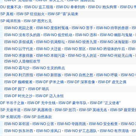
ISW-DF 荒地群猎
ISW-DF 寒灾之咒
ISW-DF 险路勿近
W-DU 犹豫不决
ISW-DU 监工现场
ISW-DU 拳拳到肉
ISW-DU 抱头狗窜
ISW-DU
-SP 真相
ISW-SP 狂信如火
ISW-SP “喜”从箱来
W-SP 竭泽而渔
ISW-SP 图穷匕见
ISW-NO 死囚之夜
ISW-NO 度假村冤魂
ISW-NO 苔手
ISW-NO 待宰的兽群
I
ISW-NO 没有尽头的路
ISW-NO 低空机动
ISW-NO 违和
ISW-NO 幽影与鬼魅
ISW-NO 弄假成真
ISW-NO 饥渴祭坛
ISW-NO 狡兽九窟
ISW-NO 冰海疑影
I
ISW-NO 以守代攻
ISW-NO 大迁徙
ISW-NO 禁区
ISW-NO 坍缩体的午后
ISW
ISW-NO 求敌得敌
ISW-NO 本能污染
ISW-NO 生人勿近
ISW-NO 何处无山海
ISW-NO 人造物狂欢节
ISW-NO 霜与沙
ISW-NO 生灵的终点
ISW-NO 利刃所指
ISW-NO 新部族
ISW-NO 自然之怒
ISW-NO 呼吸
ISW-NO
ISW-DF 巍峨银凇
ISW-DF 萨米之熵
ISW-DF 深寒造像
ISW-DF 虚无之偶
ISW-DF 园丁
ISW-DF 哨兵
ISW-DF 时光之沙
ISW-DF 迈入永恒
W-DF 半吊子之旅
ISW-DF 无中生钱
ISW-DF 豪华车队
ISW-DF “正义使者”
W-SP 天途半道
ISW-SP 夙愿将偿
ISW-SP 惩罚
ISW-SP 英雄无名
ISW-SP 腹背受
W-SP 长期试用
ISW-SP 自然条款
ISW-NO 坏邻居
ISW-NO 公害
ISW-NO 夺路而跳
ISW-NO 安全检查
ISW-NO
ISW-NO 拆东补西
ISW-NO 排风口
ISW-NO 炉工志愿队
ISW-NO 有序清场
I