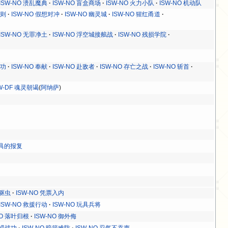
ISW-NO 溃乱魔典
ISW-NO 盲盒商场
ISW-NO 火力小队
ISW-NO 机动队
法则
ISW-NO 假想对冲
ISW-NO 幽灵城
ISW-NO 猩红甬道
ISW-NO 无罪净土
ISW-NO 浮空城接舷战
ISW-NO 残损学院
语功
ISW-NO 奉献
ISW-NO 赴敌者
ISW-NO 存亡之战
ISW-NO 斩首
W-DF 魂灵朝谒
(
阿纳萨
)
 玩具的报复
 驱虫
ISW-NO 凭票入内
ISW-NO 救援行动
ISW-NO 玩具兵将
NO 落叶归根
ISW-NO 御外侮