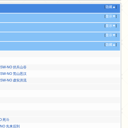
[
隐藏▲
]
[
显示▼
]
[
显示▼
]
[
显示▼
]
[
隐藏▲
]
ISW-NO 伏兵山谷
ISW-NO 荒山恶汉
ISW-NO 虚实洪流
NO 死斗
-NO 先来后到