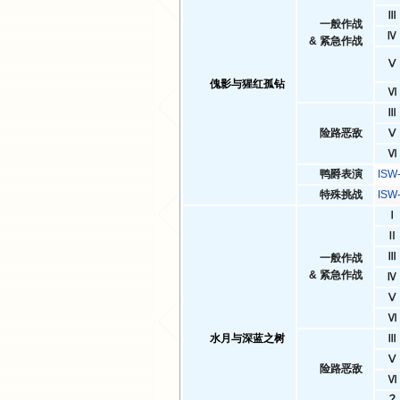
Ⅲ
一般作战
Ⅳ
& 紧急作战
Ⅴ
傀影与猩红孤钻
Ⅵ
Ⅲ
险路恶敌
Ⅴ
Ⅵ
鸭爵表演
IS
特殊挑战
ISW
Ⅰ
Ⅱ
Ⅲ
一般作战
& 紧急作战
Ⅳ
Ⅴ
Ⅵ
水月与深蓝之树
Ⅲ
Ⅴ
险路恶敌
Ⅵ