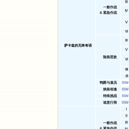
Ⅲ
一般作战
Ⅳ
& 紧急作战
Ⅴ
Ⅵ
Ⅲ
萨卡兹的无终奇语
Ⅴ
险路恶敌
Ⅵ
Ⅶ
Ø
鸭爵与雇员
IS
狭路相逢
IS
特殊挑战
IS
诡意行商
IS
Ⅰ
Ⅱ
Ⅲ
一般作战
& 紧急作战