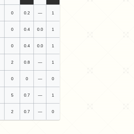
0
0.2
—
1
0
0.4
0.0
1
0
0.4
0.0
1
2
0.8
—
1
0
0
—
0
5
0.7
—
1
2
0.7
—
0