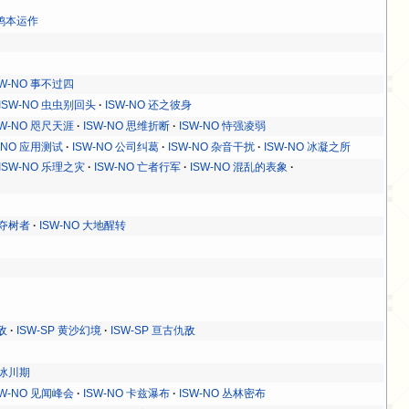
 鸭本运作
SW-NO 事不过四
ISW-NO 虫虫别回头
ISW-NO 还之彼身
SW-NO 咫尺天涯
ISW-NO 思维折断
ISW-NO 恃强凌弱
-NO 应用测试
ISW-NO 公司纠葛
ISW-NO 杂音干扰
ISW-NO 冰凝之所
ISW-NO 乐理之灾
ISW-NO 亡者行军
ISW-NO 混乱的表象
 夺树者
ISW-NO 大地醒转
敌
ISW-SP 黄沙幻境
ISW-SP 亘古仇敌
 冰川期
SW-NO 见闻峰会
ISW-NO 卡兹瀑布
ISW-NO 丛林密布