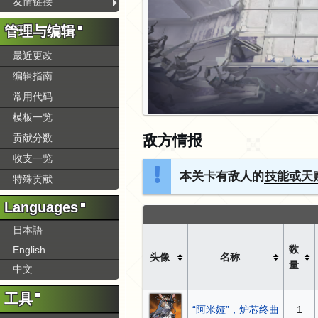
友情链接
管理与编辑
最近更改
编辑指南
常用代码
模板一览
敌方情报
贡献分数
收支一览
本关卡有敌人的
技能或天
特殊贡献
Languages
日本語
数
English
头像
名称
量
中文
工具
“阿米娅”，炉芯终曲
1