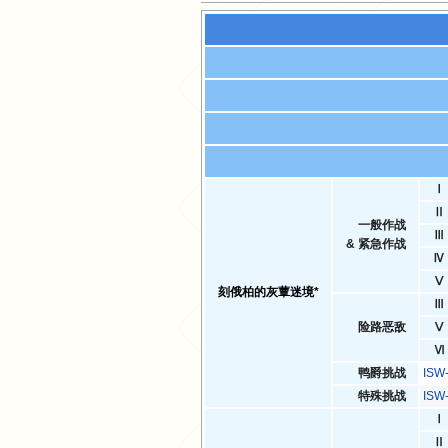
Ⅰ
Ⅱ
一般作战
Ⅲ
& 紧急作战
Ⅳ
Ⅴ
刻俄柏的灰蕈迷境*
Ⅲ
险路恶敌
Ⅴ
Ⅵ
鸭爵挑战
IS
特殊挑战
IS
Ⅰ
Ⅱ