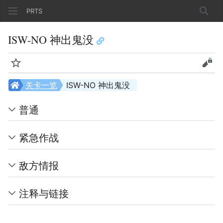
PRTS
搜索
ISW-NO 神出鬼没
监视
查看
关卡一览
ISW-NO 神出鬼没
普通
紧急作战
敌方情报
注释与链接