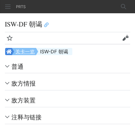
PRTS
搜索
ISW-DF 朝谒
监视
查看
关卡一览
ISW-DF 朝谒
普通
敌方情报
敌方装置
注释与链接