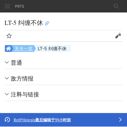
PRTS
搜索
LT-5 纠缠不休
监视
查看
关卡一览
LT-5 纠缠不休
普通
敌方情报
注释与链接
BotPtilopsis
最后编辑于11小时前