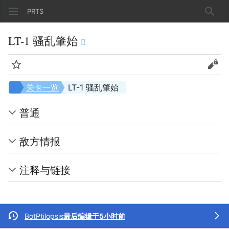
PRTS
搜索
LT-1 骚乱肇始
监视
查看
关卡一览
LT-1 骚乱肇始
普通
敌方情报
注释与链接
BotPtilopsis
最后编辑于5小时前