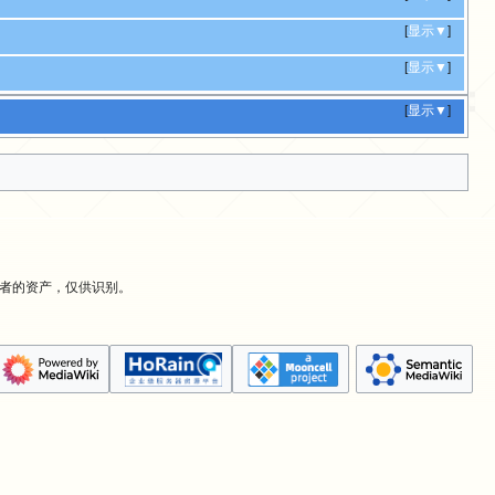
[
显示▼
]
[
显示▼
]
[
显示▼
]
有者的资产，仅供识别。
。