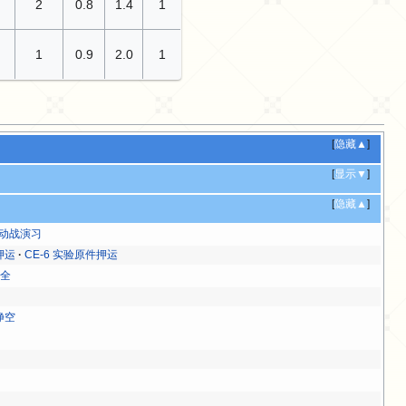
2
0.8
1.4
1
1
0.9
2.0
1
[
隐藏▲
]
[
显示▼
]
[
隐藏▲
]
 运动战演习
押运
CE-6 实验原件押运
保全
净空