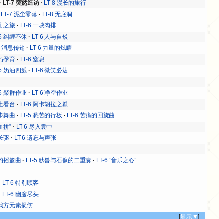
LT-7 突然造访
LT-8 漫长的旅行
LT-7 泥尘零落
LT-8 无底洞
酩酊之旅
LT-6 一块肉排
-5 纠缠不休
LT-6 人与自然
-5 消息传递
LT-6 力量的炫耀
枯朽孕育
LT-6 窒息
-5 奶油四溅
LT-6 微笑必达
-5 聚群作业
LT-6 净空作业
冲上看台
LT-6 阿卡胡拉之巅
小步舞曲
LT-5 愁苦的行板
LT-6 苦痛的回旋曲
大血拼”
LT-6 尽入囊中
肉长驱
LT-6 遗忘与声张
者的摇篮曲
LT-5 驮兽与石像的二重奏
LT-6 “音乐之心”
LT-6 特别顾客
LT-6 幽邃尽头
7 我方元素损伤
[
显示▼
]