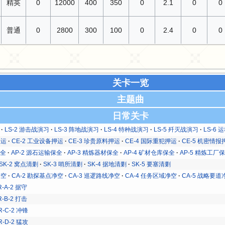
精英
0
12000
400
350
0
2.1
0
0
普通
0
2800
300
100
0
2.4
0
0
关卡一览
主题曲
日常关卡
LS-2 游击战演习
LS-3 阵地战演习
LS-4 特种战演习
LS-5 歼灭战演习
LS-6
押运
CE-2 工业设备押运
CE-3 珍贵原料押运
CE-4 国际重犯押运
CE-5 机密情报
保全
AP-2 源石运输保全
AP-3 精炼器材保全
AP-4 矿材仓库保全
AP-5 精炼工厂
SK-2 窝点清剿
SK-3 哨所清剿
SK-4 据地清剿
SK-5 要塞清剿
净空
CA-2 勘探基点净空
CA-3 巡逻路线净空
CA-4 任务区域净空
CA-5 战略要道
R-A-2 据守
R-B-2 打击
R-C-2 冲锋
R-D-2 猛攻