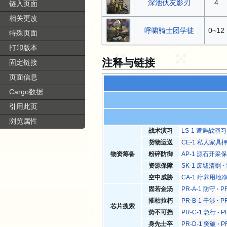
深池伙友影刃
4
链入页面
相关更改
呼啸骑士团学徒
0~12
特殊页面
打印版本
注释与链接
固定链接
页面信息
Cargo数据
引用此页
浏览属性
战术演习
LS-1 遭遇战演习
货物运送
CE-1 私人家具
物资筹备
粉碎防御
AP-1 源石开采
资源保障
SK-1 废墟清剿
空中威胁
CA-1 疗养用地
固若金汤
PR-A-1 防守
P
摧枯拉朽
PR-B-1 干涉
P
芯片搜索
势不可挡
PR-C-1 急行
P
身先士卒
PR-D-1 突破
P