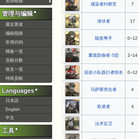
友情链接
感染者纠察官
7
管理与编辑
潜伏者
17
最近更改
编辑指南
隐形弩手
0~12
常用代码
模板一览
重装防御者-S型
2~14
贡献分数
收支一览
泥岩小队践行者组长
0~12
特殊贡献
乌萨斯突击者
4
Languages
日本語
欺凌者
4
English
中文
法术近卫
4
工具