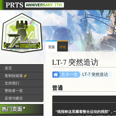
页面
讨论
LT-7 突然造访
首页
跳
跳
关卡一览
LT-7 突然造访
复制短链接
转
转
支持我们
到
到
普通
赞助者一览
导
搜
航
索
反馈与建议
热门页面
“线报称这里藏着整合运动的残部”，