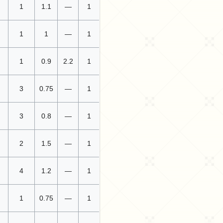
1
1.1
—
1
1
1
—
1
1
0.9
2.2
1
3
0.75
—
1
3
0.8
—
1
2
1.5
—
1
4
1.2
—
1
1
0.75
—
1