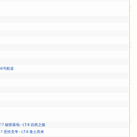
66号航道
T-7 秘密基地
LT-8 自然之殇
T-7 恶性竞争
LT-8 卷土而来