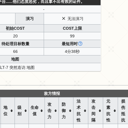
......他们态度恶劣，而且拿不出有效的证件。
-
演习
无法演习
初始COST
COST上限
20
99
待处理目标数量
最短用时
66
4分38秒
地图
敌方情报
法
攻
元
损
攻
防
地
级
生命
术
击
素
伤
击
御
位
别
值
抗
间
抗
抵
力
力
性
隔
性
抗