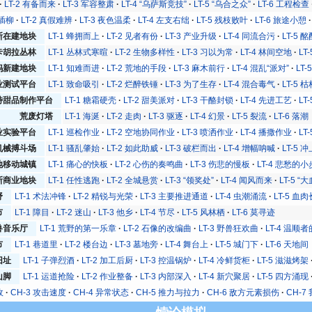
LT-2 有备而来
LT-3 军容整肃
LT-4 “乌萨斯竞技”
LT-5 “乌合之众”
LT-6 工程检查
心插柳
LT-2 真假难辨
LT-3 夜色温柔
LT-4 左支右绌
LT-5 残枝败叶
LT-6 旅途小憩
斯在建地块
LT-1 蜂拥而上
LT-2 见者有份
LT-3 产业升级
LT-4 同流合污
LT-5 
卡胡拉丛林
LT-1 丛林式寒暄
LT-2 生物多样性
LT-3 习以为常
LT-4 林间空地
LT
妈新建地块
LT-1 知难而进
LT-2 荒地的手段
LT-3 麻木前行
LT-4 混乱“派对”
LT
业测试平台
LT-1 致命吸引
LT-2 烂醉铁锤
LT-3 为了生存
LT-4 混合毒气
LT-5 
特甜品制作平台
LT-1 糖霜硬壳
LT-2 甜美派对
LT-3 干酪封锁
LT-4 先进工艺
LT
荒废灯塔
LT-1 海涎
LT-2 走肉
LT-3 驱逐
LT-4 幻景
LT-5 裂流
LT-6 落潮
业实验平台
LT-1 巡检作业
LT-2 空地协同作业
LT-3 喷洒作业
LT-4 播撒作业
LT
机械搏斗场
LT-1 骚乱肇始
LT-2 如此助威
LT-3 破栏而出
LT-4 增幅呐喊
LT-5 
地移动城镇
LT-1 痛心的快板
LT-2 心伤的奏鸣曲
LT-3 伤悲的慢板
LT-4 悲愁的
斯商业地块
LT-1 任性逃跑
LT-2 全城悬赏
LT-3 “领奖处”
LT-4 闻风而来
LT-5 “
野
LT-1 术法冲锋
LT-2 精锐与光荣
LT-3 主要推进通道
LT-4 虫潮涌流
LT-5 血
市
LT-1 障目
LT-2 迷山
LT-3 他乡
LT-4 节尽
LT-5 风林栖
LT-6 莫寻迹
兽音乐厅
LT-1 荒野的第一乐章
LT-2 石像的改编曲
LT-3 野兽狂欢曲
LT-4 温顺
市
LT-1 巷道里
LT-2 楼台边
LT-3 墓地旁
LT-4 舞台上
LT-5 城门下
LT-6 天地间
旧址
LT-1 子弹烈酒
LT-2 加工后厨
LT-3 控温锅炉
LT-4 冷鲜货柜
LT-5 滋滋烤架
山脚
LT-1 运道抢险
LT-2 作业整备
LT-3 内部深入
LT-4 新穴聚居
LT-5 四方涌现
敌
CH-3 攻击速度
CH-4 异常状态
CH-5 推力与拉力
CH-6 敌方元素损伤
CH-