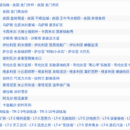
尔诺伯格
炎国 龙门外环
炎国 龙门市区
炎国 龙门商业街
炎国 盘桓蜀道
炎国 千嶂边城
炎国 壬午号水稻田
炎国 朱墙食府
乌萨斯 北原冰封废城
乌萨斯 废弃矿区
卡西米尔 大骑士领郊外
卡西米尔 黑夜锦标秀
汐斯塔 潮没海滨
汐斯塔 新旅店大道
伊比利亚 积水潮窟
伊比利亚 昏黑造船厂
伊比利亚 鳞骸盐漠
萨尔贡 长泉镇郊野
萨尔贡 “特制小水坑”
萨尔贡 大巴扎
玻利瓦尔 多索雷斯换水口
哥伦比亚 南方监狱
哥伦比亚 实验基地机库
哥伦比亚 “离心率”实验室
哥伦比亚 
维多利亚 小丘郡郊野
维多利亚 灰暗泥沼
维多利亚 腐烂荒野
维多利亚 燃烧街区
拉特兰 巧克力大街
拉特兰 默祷圣祠
莱塔尼亚 休止符街道
莱塔尼亚 选帝侯广场
谢拉格 冰封雪谷
阿戈尔 暗流巢窟
卡兹戴尔 炽灼车间
号训练场
TR-2 9号训练场
TR-3 10号训练场
号矿洞
LT-2 唯利是图
LT-3 恶势力
LT-4 无效组织
LT-5 沙地兽穴
LT-6 设备验收
L
邻居
LT-2 开工仪式
LT-3 流浪之所
LT-4 “竞技场”
LT-5 背井离乡
LT-6 源石污染
L