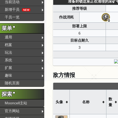
准备封锁这座正在清理的采矿平台
当前活动
推荐等级
新增干员
NEW
干员一览
作战消耗
0
部署上限
菜单
6
通用
目标点耐久
档案
3
玩法
系统
扩展
敌方情报
趣味
随机页面
探索
数
头像
名称
Mooncell主站
量
官方网站