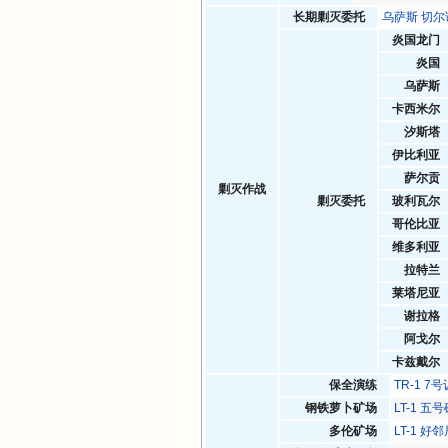
长期剿灭委托
乌萨斯 切
炎国龙门
炎国
乌萨斯
卡西米尔
汐斯塔
伊比利亚
萨尔贡
剿灭作战
剿灭委托
玻利瓦尔
哥伦比亚
维多利亚
拉特兰
莱塔尼亚
谢拉格
阿戈尔
卡兹戴尔
保全演练
TR-1 7
钢铁萝卜矿场
LT-1 五
多伦矿场
LT-1 好