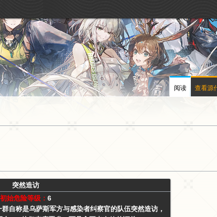
阅读
查看源
突然造访
初始危险等级：
6
一群自称是乌萨斯军方与感染者纠察官的队伍突然造访，