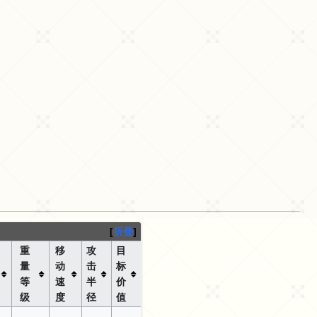
折叠
重
移
攻
目
量
动
击
标
等
速
半
价
级
度
径
值