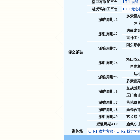
格里布采矿平台
LT-1 借道
斯沃玛加工平台
LT-1 无
多索雷
派驻周期#1
阿
约翰老
派驻周期#2
雷神工
阿尔斯
派驻周期#3
保全派驻
塔山农
派驻周期#4
自走
边
派驻周期#5
多索雷
交战荒
派驻周期#6
玉门集
派驻周期#7
荒地群
派驻周期#8
尚蜀夜
派驻周期#9
艺术馆
派驻周期#10
施佩尔
训练场
CH-1 敌方索敌
CH-2 我方索