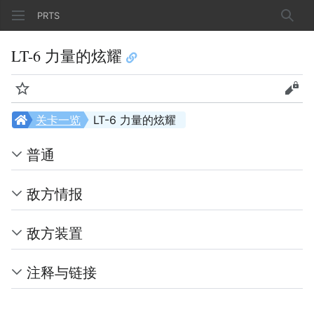
PRTS
搜索
LT-6 力量的炫耀
监视
查看
关卡一览
LT-6 力量的炫耀
普通
敌方情报
敌方装置
注释与链接