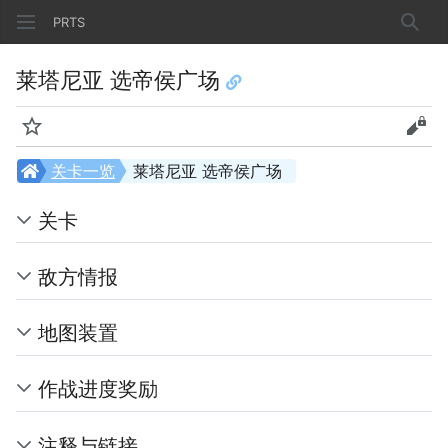
PRTS
搜索
莱塔尼亚 选帝侯广场
监视
查看
关卡一览
莱塔尼亚 选帝侯广场
关卡
敌方情报
地图装置
作战进度奖励
注释与链接