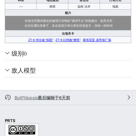
种类
地位级别
攻击性
行动方式
—
精英
远程 法术
地面
能力
·对攻击范围内最近的被我方控制的“调谐节点”持续施法，使其关闭
·在对应属性变奏下，攻击使我方单位受到伤害提升，持续一段时间
出场关卡
ZT-6 华尔兹“假面”
ZT-9 幻想曲“赠答”
莱塔尼亚 选帝侯广场
级别0
敌人模型
BotPtilopsis
最后编辑于6天前
PRTS