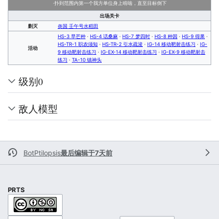
·扑到范围内第一个我方单位身上啃啮，直至目标倒下
出场关卡
剿灭
炎国 壬午号水稻田
HS-3 早芒种
·
HS-4 话桑麻
·
HS-7 梦四时
·
HS-8 种因
·
HS-9 得果
·
HS-TR-1 职农须知
·
HS-TR-2 引水疏浚
·
IG-14 移动靶射击练习
·
IG-
活动
9 移动靶射击练习
·
IG-EX-14 移动靶射击练习
·
IG-EX-9 移动靶射击
练习
·
TA-10 镇神头
级别0
敌人模型
BotPtilopsis
最后编辑于7天前
PRTS