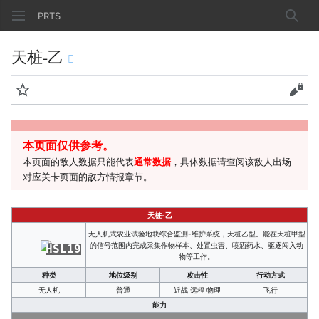
PRTS
搜索
天桩-乙
监视
查看
本页面仅供参考。
本页面的敌人数据只能代表
通常数据
，具体数据请查阅该敌人出场
对应关卡页面的敌方情报章节。
天桩-乙
无人机式农业试验地块综合监测-维护系统，天桩乙型。能在天桩甲型
的信号范围内完成采集作物样本、处置虫害、喷洒药水、驱逐闯入动
HSL19
物等工作。
种类
地位级别
攻击性
行动方式
无人机
普通
近战 远程 物理
飞行
能力