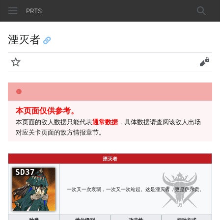
PRTS
搜索
湮灭者
监视
查看
本页面仅供参考。
本页面的敌人数据只能代表
通常数据
，具体数据请查阅该敌人出场
对应关卡页面的敌方情报章节。
湮灭者
SD37
一次又一次衰弱，一次又一次站起。这是湮灭者，更是萨尔贡。