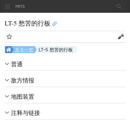
PRTS
搜索
LT-5 愁苦的行板
监视
查看
关卡一览
LT-5 愁苦的行板
普通
敌方情报
地图装置
注释与链接