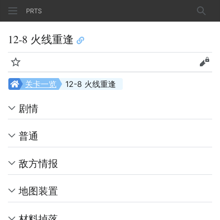
PRTS
搜索
12-8 火线重逢
监视
查看
关卡一览
12-8 火线重逢
剧情
普通
敌方情报
地图装置
材料掉落