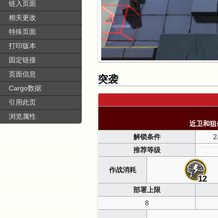
链入页面
相关更改
特殊页面
打印版本
固定链接
页面信息
突袭
Cargo数据
引用此页
浏览属性
近卫和狙
解锁条件
推荐等级
作战消耗
12
部署上限
8