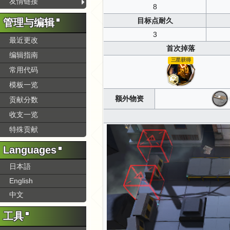
友情链接
8
目标点耐久
管理与编辑
3
最近更改
首次掉落
编辑指南
三星获得
常用代码
模板一览
额外物资
贡献分数
收支一览
特殊贡献
Languages
日本語
English
中文
工具