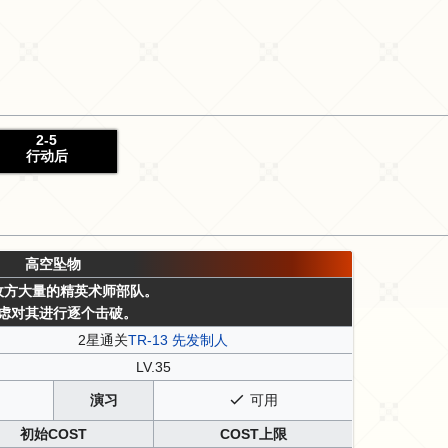
2-5
行动后
高空坠物
敌方大量的精英术师部队。
虑对其进行逐个击破。
2星通关
TR-13 先发制人
LV.35
演习
可用
初始COST
COST上限