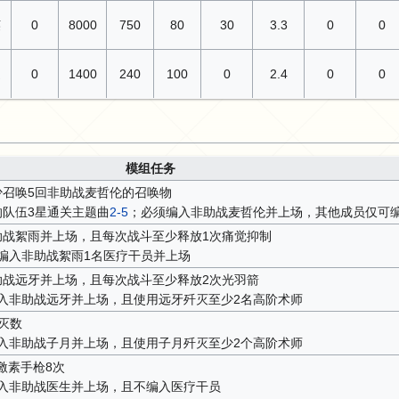
英
0
8000
750
80
30
3.3
0
0
通
0
1400
240
100
0
2.4
0
0
模组任务
少召唤5回非助战麦哲伦的召唤物
的队伍3星通关主题曲
2-5
；必须编入非助战麦哲伦并上场，其他成员仅可
助战絮雨并上场，且每次战斗至少释放1次痛觉抑制
编入非助战絮雨1名医疗干员并上场
助战远牙并上场，且每次战斗至少释放2次光羽箭
入非助战远牙并上场，且使用远牙歼灭至少2名高阶术师
灭数
入非助战子月并上场，且使用子月歼灭至少2个高阶术师
激素手枪8次
入非助战医生并上场，且不编入医疗干员