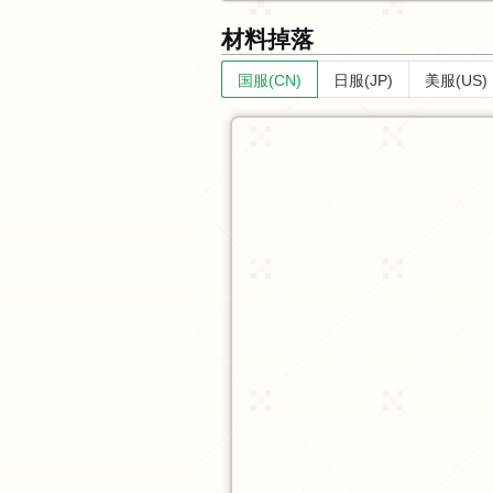
材料掉落
国服(CN)
日服(JP)
美服(US)