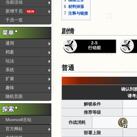
当前活动
6
材料掉落
新增干员
NEW
7
注释与链接
干员一览
剧情
菜单
2-5
通用
行动前
档案
玩法
普通
系统
扩展
趣味
确认到
请考
随机页面
解锁条件
探索
推荐等级
Mooncell主站
作战消耗
12
官方网站
部署上限