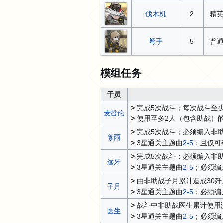
伐木机
2
精
弩手
5
普
模组任务
干员
>
完成5次战斗；每次战斗至
麦哲伦
>
使用至多2人（包含助战）
>
完成5次战斗；必须编入非
絮雨
>
3星通关主题曲
2-5
；且仅可
>
完成5次战斗；必须编入非
远牙
>
3星通关主题曲
2-5
；必须编
>
由非助战子月累计造成30歼
子月
>
3星通关主题曲
2-5
；必须编
>
战斗中非助战医生累计使用
医生
>
3星通关主题曲
2-5
；必须编