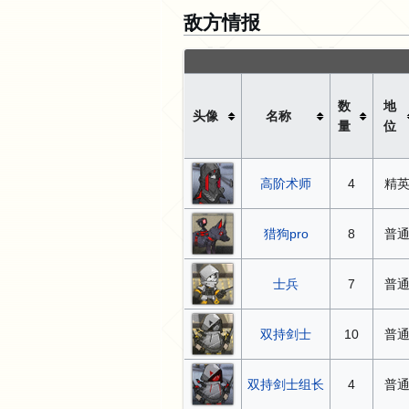
敌方情报
数
地
头像
名称
量
位
高阶术师
4
精
猎狗pro
8
普
士兵
7
普
双持剑士
10
普
双持剑士组长
4
普