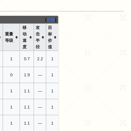
折叠
移
攻
目
重量
动
击
标
等级
速
半
价
度
径
值
1
0.7
2.2
1
0
1.9
—
1
1
1.1
—
1
1
1.1
—
1
1
1.1
—
1