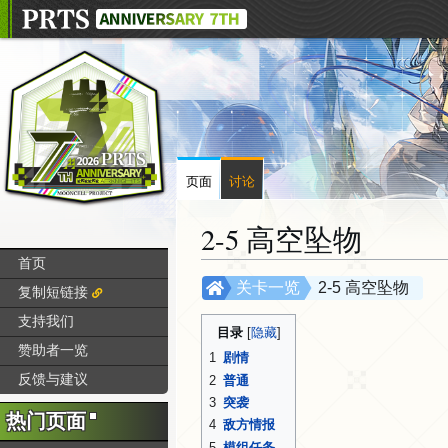
页面
讨论
2-5 高空坠物
首页
跳
跳
关卡一览
2-5 高空坠物
复制短链接
转
转
支持我们
到
到
目录
赞助者一览
导
搜
1
剧情
航
索
反馈与建议
2
普通
3
突袭
热门页面
4
敌方情报
5
模组任务