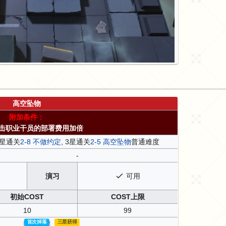
高空坠物
附加条件：
击职业干员的部署费用加倍
2星通关
2-8 不做约定
, 3星通关
2-5 高空坠物
普通难度
-
演习
可用
初始COST
COST上限
10
99
三星获得
首次掉落