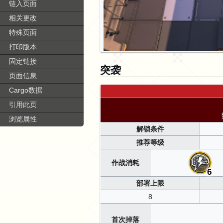
链入页面
相关更改
特殊页面
打印版本
固定链接
突袭
页面信息
Cargo数据
引用此页
浏览属性
解锁条件
推荐等级
作战消耗
6
部署上限
8
首次掉落