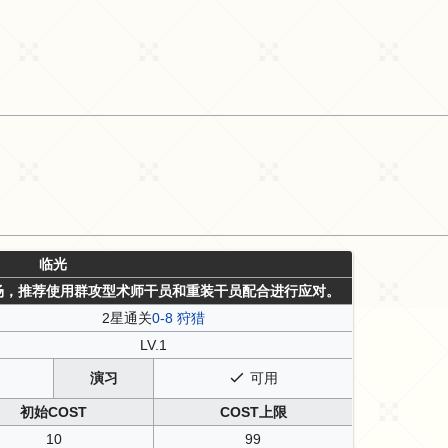
临光
场，推荐使用群攻型术师干员和重装干员配合进行应对。
2星通关
0-8 狩猎
LV.1
演习
可用
初始COST
COST上限
10
99