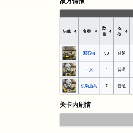
敌方情报
数
地
头像
名称
量
位
源石虫
53
普通
士兵
4
普通
机动盾兵
7
普通
关卡内剧情