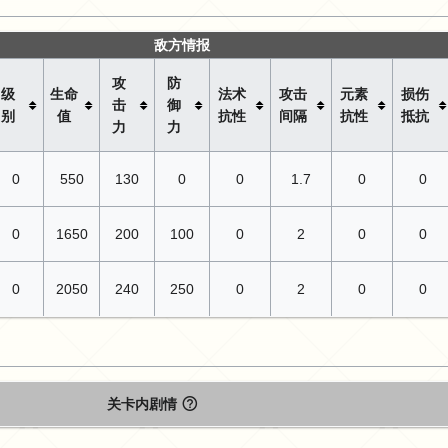
敌方情报
攻
防
级
生命
法术
攻击
元素
损伤
击
御
别
值
抗性
间隔
抗性
抵抗
力
力
0
550
130
0
0
1.7
0
0
0
1650
200
100
0
2
0
0
0
2050
240
250
0
2
0
0
关卡内剧情