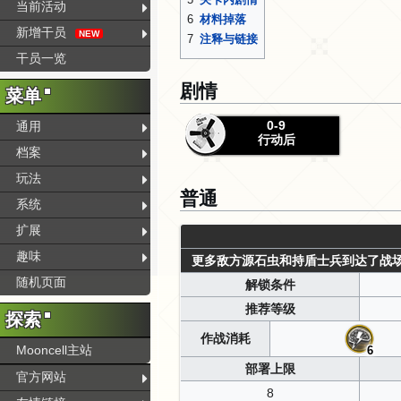
当前活动
6
材料掉落
新增干员
NEW
7
注释与链接
干员一览
剧情
菜单
0-9
通用
行动后
档案
玩法
普通
系统
扩展
趣味
更多敌方源石虫和持盾士兵到达了战
随机页面
解锁条件
推荐等级
探索
作战消耗
Mooncell主站
6
部署上限
官方网站
8