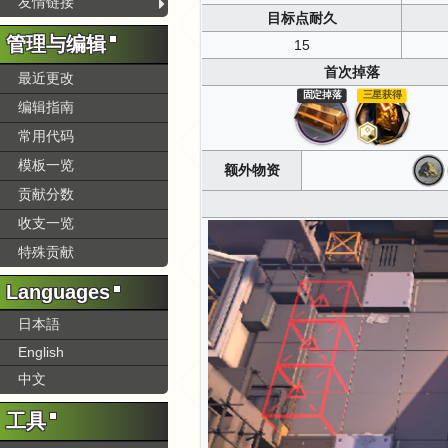
友情链接
目标点耐久
管理与编辑
15
首次掉落
最近更改
固定掉落
三星获得
编辑指南
常用代码
模板一览
额外物资
贡献分数
收支一览
特殊贡献
Languages
日本語
English
中文
工具