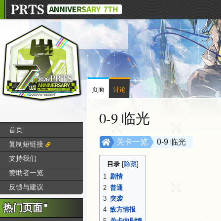
页面
讨论
0-9 临光
首页
跳
跳
关卡一览
0-9 临光
复制短链接
转
转
支持我们
到
到
目录
赞助者一览
导
搜
1
剧情
航
索
反馈与建议
2
普通
3
突袭
热门页面
4
敌方情报
5
关卡内剧情