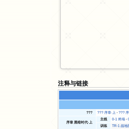
注释与链接
???
??? 序章·上
??? 
主线
0-1 坍塌
序章 黑暗时代·上
训练
TR-1 战