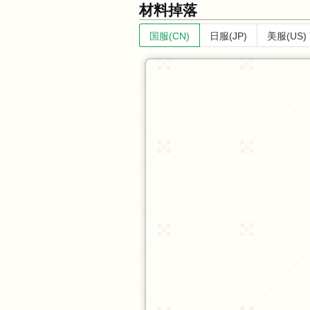
材料掉落
国服(CN)
日服(JP)
美服(US)