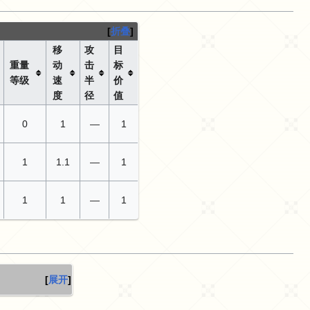
折叠
移
攻
目
重量
动
击
标
等级
速
半
价
度
径
值
0
1
—
1
1
1.1
—
1
1
1
—
1
展开