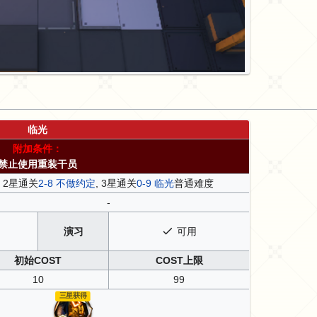
临光
附加条件：
禁止使用重装干员
2星通关
2-8 不做约定
, 3星通关
0-9 临光
普通难度
-
演习
可用
初始COST
COST上限
10
99
三星获得