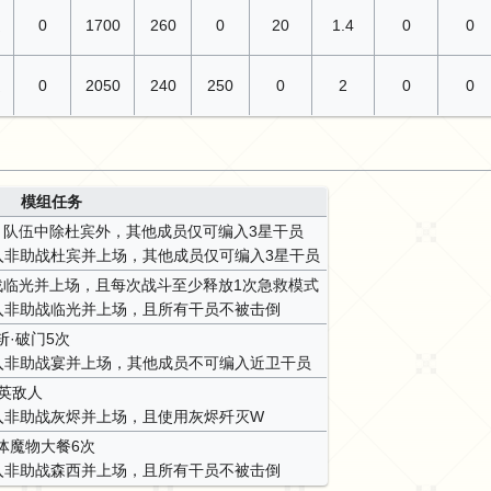
通
0
1700
260
0
20
1.4
0
0
通
0
2050
240
250
0
2
0
0
模组任务
；队伍中除杜宾外，其他成员仅可编入3星干员
入非助战杜宾并上场，其他成员仅可编入3星干员
战临光并上场，且每次战斗至少释放1次急救模式
入非助战临光并上场，且所有干员不被击倒
·破门5次
入非助战宴并上场，其他成员不可编入近卫干员
英敌人
入非助战灰烬并上场，且使用灰烬歼灭W
体魔物大餐6次
入非助战森西并上场，且所有干员不被击倒