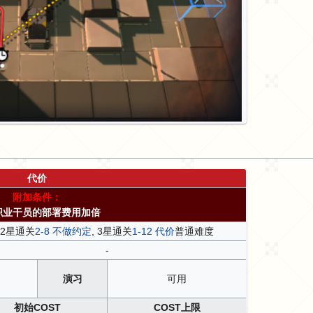
代价
附加条件：
职业干员的部署费用加倍
2星通关
2-8 不做约定
, 3星通关
1-12 代价
普通难度
-
演习
可用
初始COST
COST上限