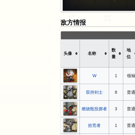
敌方情报
数
地
头像
名称
量
位
W
1
领
双持剑士
8
普
燃烧瓶投掷者
3
普
拾荒者
1
普