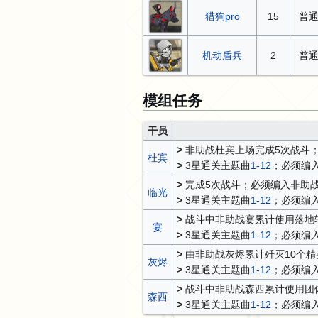
猎狗pro
15
普
机动盾兵
2
普
模组任务
干员
>
非助战杜宾上场完成5次战斗
杜宾
>
3星通关主题曲
1-12
；必须编
>
完成5次战斗；必须编入非助
临光
>
3星通关主题曲
1-12
；必须编
>
战斗中非助战宴累计使用落地斩
宴
>
3星通关主题曲
1-12
；必须编
>
由非助战灰烬累计歼灭10个精
灰烬
>
3星通关主题曲
1-12
；必须编
>
战斗中非助战森西累计使用团
森西
>
3星通关主题曲
1-12
；必须编