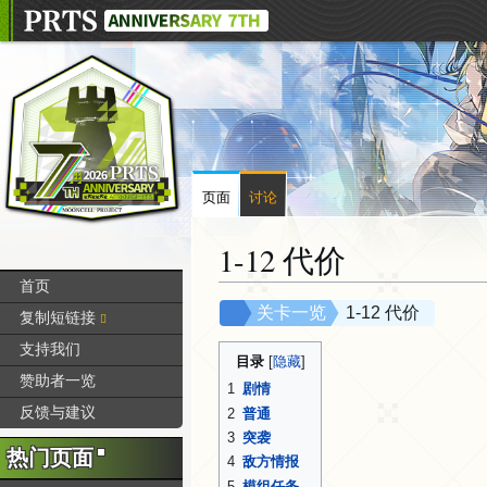
页面
讨论
1-12 代价
首页
跳
跳
关卡一览
1-12 代价
复制短链接
转
转
支持我们
到
到
目录
赞助者一览
导
搜
1
剧情
航
索
反馈与建议
2
普通
3
突袭
热门页面
4
敌方情报
5
模组任务