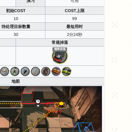
演习
可用
初始COST
COST上限
10
99
待处理目标数量
最短用时
30
2分24秒
常规掉落
概率掉落
地图