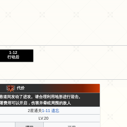
1-12
行动后
代价
巷道间发动了进攻。请合理利用地形进行迎击。
署费用可以开启，伤害并晕眩周围的敌人
2星通关
1-11 遗忘
LV.20