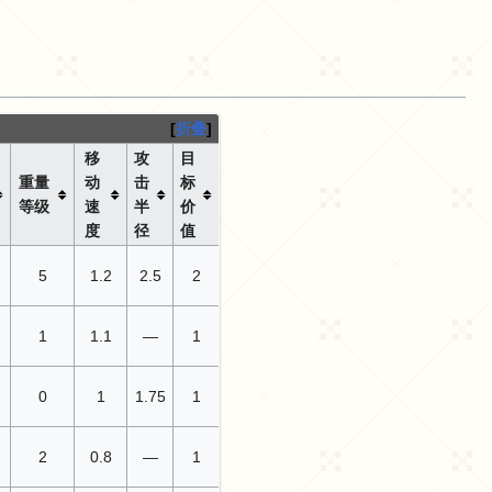
折叠
移
攻
目
重量
动
击
标
等级
速
半
价
度
径
值
5
1.2
2.5
2
1
1.1
—
1
0
1
1.75
1
2
0.8
—
1