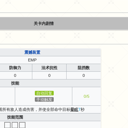
关卡内剧情
震撼装置
EMP
防御力
法术抗性
阻挡数
0
0
0
技能
自动回复
0/5
手动触发
围所有敌人造成伤害，并使全部命中目标
晕眩
7
秒
技能范围