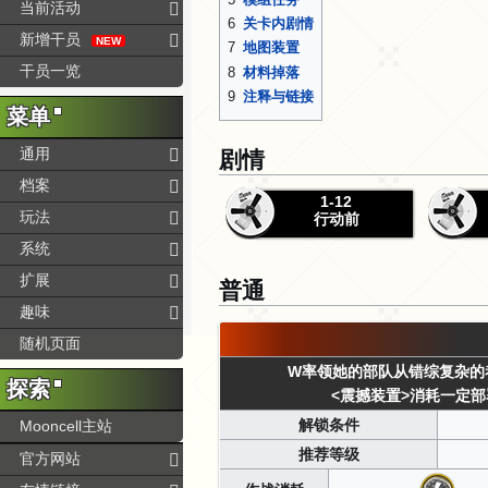
当前活动
6
关卡内剧情
新增干员
NEW
7
地图装置
干员一览
8
材料掉落
9
注释与链接
菜单
剧情
通用
档案
1-12
玩法
行动前
系统
扩展
普通
趣味
随机页面
W率领她的部队从错综复杂的
探索
<震撼装置>
消耗一定部
解锁条件
Mooncell主站
推荐等级
官方网站