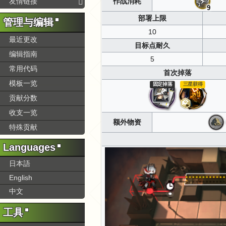
作战消耗
友情链接
9
部署上限
管理与编辑
10
最近更改
目标点耐久
编辑指南
5
常用代码
首次掉落
模板一览
固定掉落
三星获得
贡献分数
收支一览
额外物资
特殊贡献
Languages
日本語
English
中文
工具