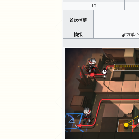
10
首次掉落
情报
敌方单位