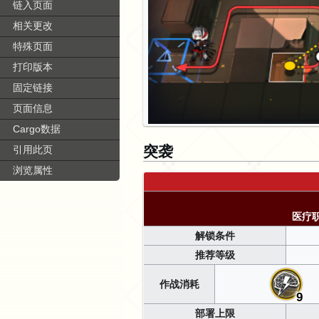
链入页面
相关更改
特殊页面
打印版本
固定链接
页面信息
Cargo数据
突袭
引用此页
浏览属性
医疗
解锁条件
推荐等级
作战消耗
9
部署上限