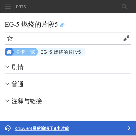
PRTS
搜索
EG-5 燃烧的片段5
监视
查看
关卡一览
EG-5 燃烧的片段5
剧情
普通
注释与链接
KrliovBot
最后编辑于8小时前