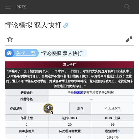
PRTS
搜索
悖论模拟 双人快打
监视
查看
关卡一览
悖论模拟 双人快打
双人快打
“你看到了，去干架的就两个人，一个术师，一个医疗。对面的大头阿达克利斯们应该庆幸，
庆幸嘉维尔懒得抡他们。当然这并不意味着他们能免于挨打，毕竟特米米也是打上酋长位置
的，遇上不听话甚至敢动手的，她就会拿手上那根铁棒棒抡，抡到他们听话为止。这就是阿卡
胡拉地区的优良传统。”
解锁条件
干员
特米米
提升至精英阶段2等级1
推荐等级
—
作战消耗
演习
无法演习
0
部署上限
初始COST
COST上限
2
20
99
目标点耐久
待处理目标数量
最短用时
1
17
2分54秒