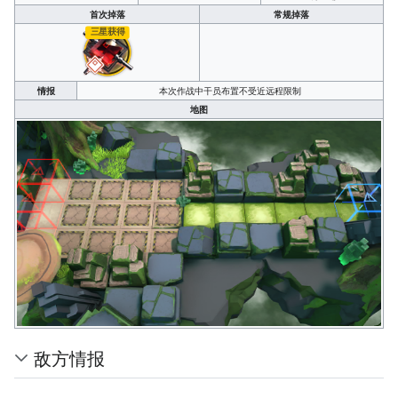
首次掉落
常规掉落
三星获得
情报
本次作战中干员布置不受近远程限制
地图
敌方情报