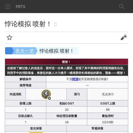
PRTS
搜索
悖论模拟 喷射！
监视
查看
关卡一览
悖论模拟 喷射！
喷射！
在提前了解过敌人的信息后，面对这一次单人测试，发现了其中规律的阿消显得颇有自信。
利用手中的消防装备，将接近的敌人大力推开！瞄准那些长得相似的家伙，预备——喷射！
解锁条件
干员
阿消
提升至精英阶段2等级1
推荐等级
—
作战消耗
演习
无法演习
0
部署上限
初始COST
COST上限
1
20
99
目标点耐久
待处理目标数量
最短用时
1
26
2分53秒
首次掉落
常规掉落