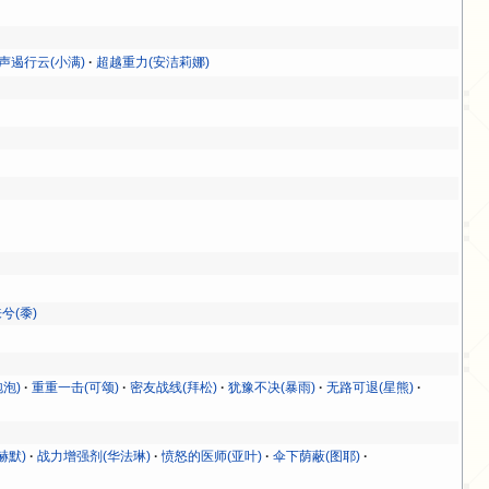
声遏行云(小满)
超越重力(安洁莉娜)
兮(黍)
泡)
重重一击(可颂)
密友战线(拜松)
犹豫不决(暴雨)
无路可退(星熊)
赫默)
战力增强剂(华法琳)
愤怒的医师(亚叶)
伞下荫蔽(图耶)