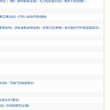
靠近！”(梅)
渗骨毒液(蓝毒)
无人机筛选(白金)
锲而不舍(灰喉)
(艾雅法拉)
打坏人的诀窍(刻俄柏)
莱恩哈特)
训练成果(炎狱炎熔)
风雪已至(寒檀)
钥与匙的守护者(莫斯提马)
)
(煌)
“百炼”(百炼嘉维尔)
友情出演”(重岳)
光)
巨剑的锋芒(止颂)