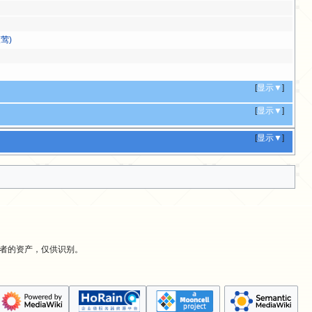
莺)
[
显示▼
]
[
显示▼
]
[
显示▼
]
有者的资产，仅供识别。
。