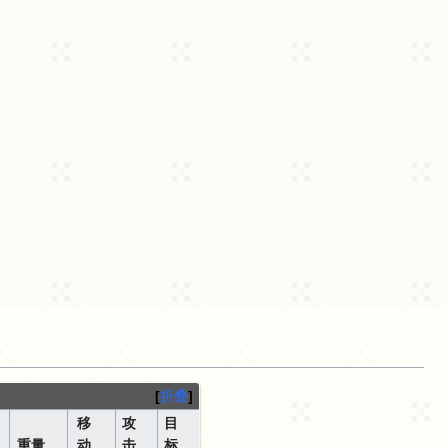
折叠
移
攻
目
重量
动
击
标