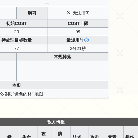
—
演习
无法演习
初始COST
COST上限
20
99
待处理目标数量
最短用时
77
2分21秒
常规掉落
地图
敌方情报
攻
防
级
生命
法术
攻击
元素
损伤