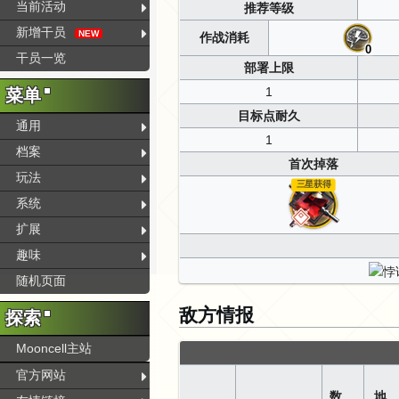
当前活动
推荐等级
新增干员
NEW
作战消耗
0
干员一览
部署上限
1
菜单
目标点耐久
通用
1
档案
首次掉落
玩法
三星获得
系统
扩展
趣味
随机页面
敌方情报
探索
Mooncell主站
官方网站
数
地