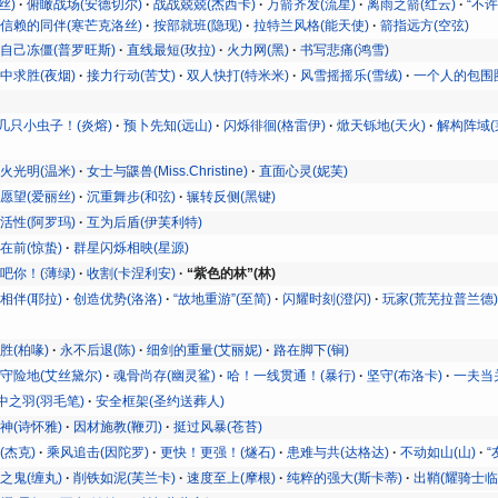
丝)
俯瞰战场(安德切尔)
战战兢兢(杰西卡)
万箭齐发(流星)
离雨之箭(红云)
“不许
信赖的同伴(寒芒克洛丝)
按部就班(隐现)
拉特兰风格(能天使)
箭指远方(空弦)
自己冻僵(普罗旺斯)
直线最短(玫拉)
火力网(黑)
书写悲痛(鸿雪)
中求胜(夜烟)
接力行动(苦艾)
双人快打(特米米)
风雪摇摇乐(雪绒)
一个人的包围圈
几只小虫子！(炎熔)
预卜先知(远山)
闪烁徘徊(格雷伊)
焮天铄地(天火)
解构阵域(
火光明(温米)
女士与鼷兽(Miss.Christine)
直面心灵(妮芙)
愿望(爱丽丝)
沉重舞步(和弦)
辗转反侧(黑键)
活性(阿罗玛)
互为后盾(伊芙利特)
在前(惊蛰)
群星闪烁相映(星源)
吧你！(薄绿)
收割(卡涅利安)
“紫色的林”(林)
相伴(耶拉)
创造优势(洛洛)
“故地重游”(至简)
闪耀时刻(澄闪)
玩家(荒芜拉普兰德
胜(柏喙)
永不后退(陈)
细剑的重量(艾丽妮)
路在脚下(锏)
守险地(艾丝黛尔)
魂骨尚存(幽灵鲨)
哈！一线贯通！(暴行)
坚守(布洛卡)
一夫当关
中之羽(羽毛笔)
安全框架(圣约送葬人)
神(诗怀雅)
因材施教(鞭刃)
挺过风暴(苍苔)
(杰克)
乘风追击(因陀罗)
更快！更强！(燧石)
患难与共(达格达)
不动如山(山)
“
之鬼(缠丸)
削铁如泥(芙兰卡)
速度至上(摩根)
纯粹的强大(斯卡蒂)
出鞘(耀骑士临