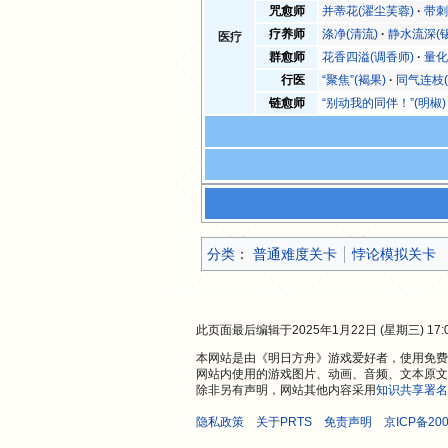
咒愈师
并蒂花(濯尘芙蓉)
带刺
疗养师
涤净(清流)
静水流深(
医疗
群愈师
花香四溢(调香师)
量化
行医
“聚焦”(褐果)
同气连枝(
链愈师
“别动我的同伴！”(明椒)
分类
：​
普通难度关卡
悖论模拟关卡
此页面最后编辑于2025年1月22日 (星期三) 17:
本网站是由《明日方舟》游戏爱好者，使用免费开
网站内使用的游戏图片、动画、音频、文本原文
除非另有声明，网站其他内容采用
知识共享署名
隐私政策
关于PRTS
免责声明
京ICP备200