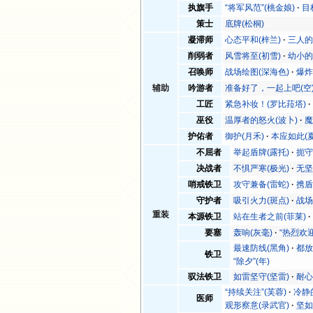
执旗手
“将军风范”(桃金娘)
目
策士
底牌(松桐)
凝滞师
心态平和(梓兰)
三人的
削弱者
风雪将至(初雪)
幼小的
召唤师
战场绘图(深海色)
爆炸
辅助
吟游者
准备好了，一起上吧(空
工匠
紧急补妆！(罗比菈塔)
巫役
温厚者的怒火(波卜)
魔
护佑者
御护(月禾)
本应如此(
不屈者
举起盾牌(露托)
扼守
决战者
不惧严寒(极光)
无坚
哨戒铁卫
攻守兼备(雷蛇)
携盾
守护者
吸引火力(斑点)
战场
重装
本源铁卫
站在生者之前(菲莱)
要塞
轰响(灰毫)
“热烈欢迎
最速防线(黑角)
都放
铁卫
“除夕”(年)
驭法铁卫
如雷坚守(坚雷)
耐心
“持续关注”(芙蓉)
冷静
医师
观形察意(录武官)
坚如