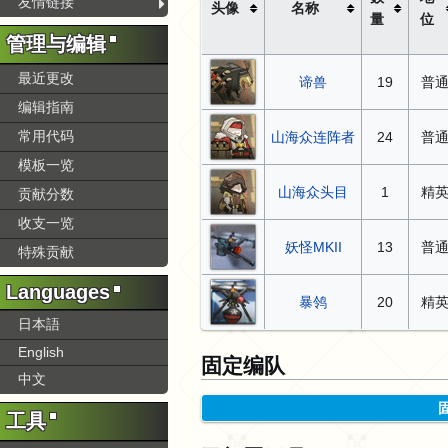
友情链接
头像
名称
量
位
管理与编辑
最近更改
谛兽
19
普
编辑指南
常用代码
山海众连阵者
24
普
模板一览
山海众头目
1
精
贡献分数
收支一览
妖怪MKII
13
普
特殊贡献
Languages
暴鸰
20
精
日本語
English
固定编队
中文
工具