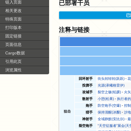
已部署干员
链入页面
相关更改
已
特殊页面
打印版本
注释与链接
固定链接
页面信息
Cargo数据
引用此页
浏览属性
回环射手
街头转转转(跃跃)
花
投掷手
光源(承曦格雷伊)
攻城手
裂空之镞(铅踝)
火矢
散射手
小憩(松果)
执行者的
炮手
防空炮手(空爆)
控制
狙击
猎手
保持清醒(冰酿)
沙地
神射手
全域静默(安比尔)
最
裂空炮手
“天空征服者”展会(天