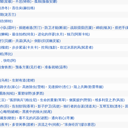
耀(星极)
不息(铸铁)
孤烛(薇薇安娜)
(赤冬)
吾往矣(赫拉格)
期(龙舌兰)
径(铎铃)
小队(霜叶)
插翅难逃(芳汀)
防卫才能(断崖)
战鼓擂擂(烈夏)
睥睨(银灰)
搭把手(
(狮蝎)
最佳拍档(绮良)
进化的佯谬(水月)
独刃(阿斯卡纶)
打(贝娜)
共谋(风丸)
倒影(归溟幽灵鲨)
(槐琥)
步步紧逼(卡夫卡)
控局(傀影)
吹过冰原的风(弑君者)
机(蒂比)
，快吃(阿)
(食铁兽)
预备方案(见行者)
准备就绪(温蒂)
(乌有)
生财有道(老鲤)
路伏击(崖心)
高效除虫(雪雉)
见缝插针(杏仁)
陆上共舞(歌蕾蒂娅)
通路(钼铅)
重塑绿野(多萝西)
红豆)
“孤胆骑兵”(格拉尼)
生命的重量(苇草)
侧翼援护(野鬃)
维多利亚之矛(风笛)
作(芬)
告别软弱(香草)
影子护卫(讯使)
独行者的合谋(清道夫)
互帮互助(凛冬)
心晦明(嵯峨)
黑夜中的烛火(焰尾)
藏形(晓歌)
看不见的武器(谜图)
通向初心(寻澜)
(夜半)
多管闲事(渡桥)
洪流之中(伺夜)
“亲身经历”(缪尔赛思)