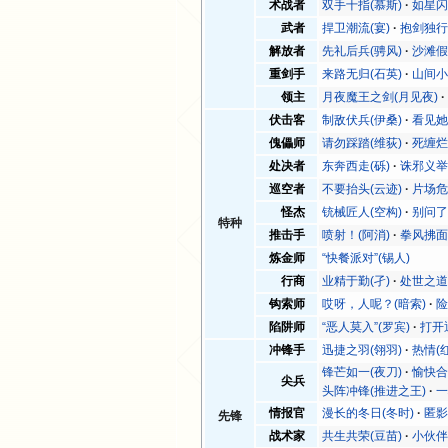
术战者
双手十指(慕斯)
如星闪
武者
捍卫潮流(宴)
抱剑独行
解放者
先礼后兵(骋风)
沙滩假
重剑手
来路无归(石英)
山间小
领主
月夜魔王之剑(月见夜)
伏击客
制敌伏兵(伊桑)
看见她
傀儡师
请勿踩踏(维荻)
死缠烂
处决者
东奔西走(砾)
诛邪义举
巡空者
不要抬头(云迹)
片场危
怪杰
铳械匠人(空构)
别问了
特种
推击手
喷射！(阿消)
拳风拂面
炼金师
“快餐派对”(锡人)
行商
业精于勤(孑)
处世之道
钩索师
哎呀，人呢？(暗索)
险
陷阱师
“恶人莫入”(罗宾)
打开
冲锋手
迅捷之羽(翎羽)
热情(
锋芒如一(夜刀)
愉快合
尖兵
头阵冲锋(推进之王)
一
情报官
漫长的冬日(冬时)
匿影
先锋
战术家
共生共荣(豆苗)
小伙伴