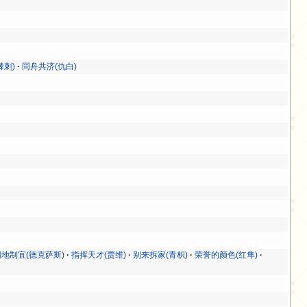
棘刺)
同舟共济(仇白)
因地制宜(德克萨斯)
指挥天才(贾维)
别来拆家(青枳)
荣誉的颜色(红隼)