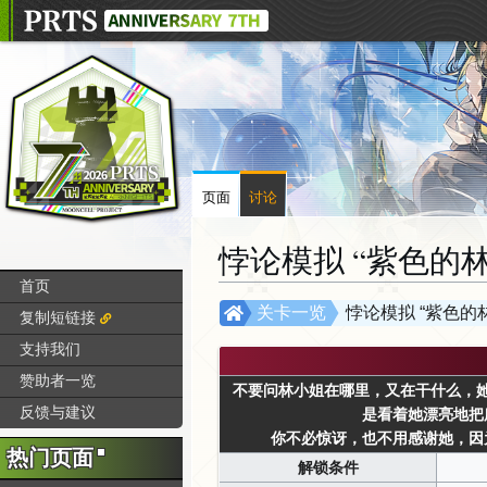
页面
讨论
悖论模拟 “紫色的林
首页
跳
跳
关卡一览
悖论模拟 “紫色的林
复制短链接
转
转
支持我们
到
到
赞助者一览
导
搜
不要问林小姐在哪里，又在干什么，
航
索
反馈与建议
是看着她漂亮地把
你不必惊讶，也不用感谢她，因为
热门页面
解锁条件