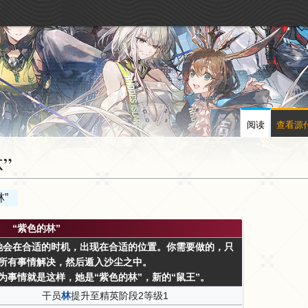
阅读
查看源
”
”
“紫色的林”
她会在合适的时机，出现在合适的位置。你需要做的，只
所有事情解决，然后遁入沙尘之中。
事情就是这样，她是“紫色的林”，新的“鼠王”。
干员
林
提升至精英阶段2等级1