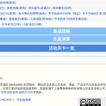
的玫瑰(刺玫)
锡兰)
抚慰伤痛(絮雨)
背后援手(诺威尔)
风浪微光(流明)
治疗(白面鸮)
炮与弩的包围网(微风)
哥哥姐姐你们好呀~(瑰盐)
牢不可破的幻影(夜
桑葚)
紧急救护(蜜莓)
久病成医(哈洛德)
学者的实力(纯烬艾雅法拉)
忙中有序(莎草)
乌影迷踪(乌啾)
集成战略
生息演算
活动关卡一览
02。
源的 MediaWiki 程序制作。网站所涉及的公司名称、商标、产品等均为其各自所
，仅用于更好地表现游戏资料，其版权属于上海鹰角网络科技有限公司及其关联公司
-非商业性使用-相同方式共享
授权。
24624号-1
手机版视图