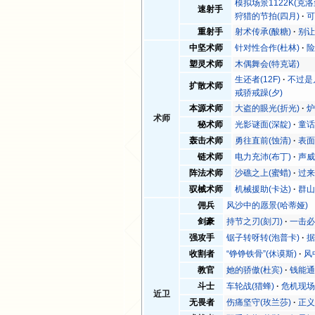
模拟场景1122K(克洛
速射手
狩猎的节拍(四月)
可
重射手
射术传承(酸糖)
别让
中坚术师
针对性合作(杜林)
险
塑灵术师
木偶舞会(特克诺)
生还者(12F)
不过是
扩散术师
戒骄戒躁(夕)
本源术师
大盗的眼光(折光)
炉
术师
秘术师
光影谜面(深靛)
童话
轰击术师
勇往直前(蚀清)
表面
链术师
电力充沛(布丁)
声威
阵法术师
沙礁之上(蜜蜡)
过来
驭械术师
机械援助(卡达)
群山
佣兵
风沙中的愿景(哈蒂娅)
剑豪
持节之刃(刻刀)
一击必
强攻手
锯子转呀转(泡普卡)
据
收割者
“铮铮铁骨”(休谟斯)
风
教官
她的骄傲(杜宾)
钱能通
斗士
车轮战(猎蜂)
危机现场
近卫
无畏者
伤痛坚守(玫兰莎)
正义