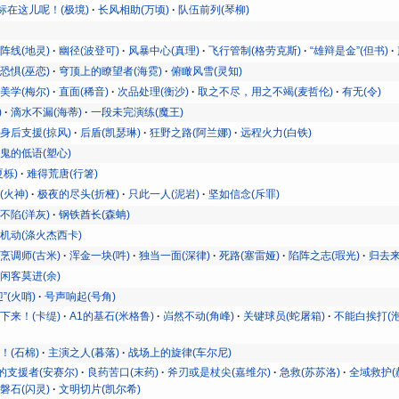
标在这儿呢！(极境)
长风相助(万顷)
队伍前列(琴柳)
阵线(地灵)
幽径(波登可)
风暴中心(真理)
飞行管制(格劳克斯)
“雄辩是金”(但书)
恐惧(巫恋)
穹顶上的瞭望者(海霓)
俯瞰风雪(灵知)
美学(梅尔)
直面(稀音)
次品处理(衡沙)
取之不尽，用之不竭(麦哲伦)
有无(令)
)
滴水不漏(海蒂)
一段未完演练(魔王)
身后支援(掠风)
后盾(凯瑟琳)
狂野之路(阿兰娜)
远程火力(白铁)
鬼的低语(塑心)
夏栎)
难得荒唐(行箸)
(火神)
极夜的尽头(折桠)
只此一人(泥岩)
坚如信念(斥罪)
不陷(洋灰)
钢铁酋长(森蚺)
机动(涤火杰西卡)
烹调师(古米)
浑金一块(吽)
独当一面(深律)
死路(塞雷娅)
陷阵之志(瑕光)
归去来
闲客莫进(余)
”(火哨)
号声响起(号角)
下来！(卡缇)
A1的基石(米格鲁)
岿然不动(角峰)
关键球员(蛇屠箱)
不能白挨打(泡
！(石棉)
主演之人(暮落)
战场上的旋律(车尔尼)
的支援者(安赛尔)
良药苦口(末药)
斧刃或是杖尖(嘉维尔)
急救(苏苏洛)
全域救护(
磐石(闪灵)
文明切片(凯尔希)