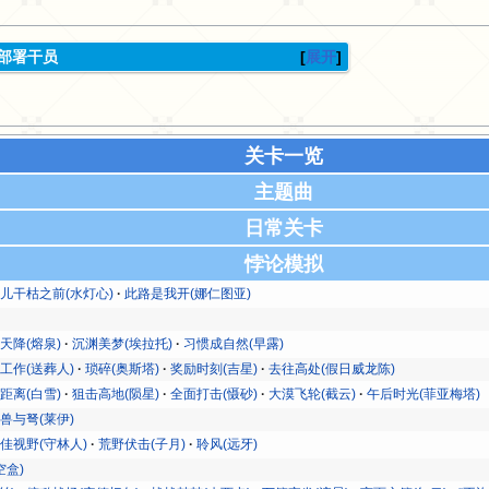
部署干员
展开
关卡一览
主题曲
日常关卡
悖论模拟
儿干枯之前(水灯心)
此路是我开(娜仁图亚)
天降(熔泉)
沉渊美梦(埃拉托)
习惯成自然(早露)
工作(送葬人)
琐碎(奥斯塔)
奖励时刻(吉星)
去往高处(假日威龙陈)
距离(白雪)
狙击高地(陨星)
全面打击(慑砂)
大漠飞轮(截云)
午后时光(菲亚梅塔)
兽与弩(莱伊)
佳视野(守林人)
荒野伏击(子月)
聆风(远牙)
空盒)