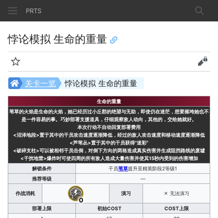
PRTS
搜索
悖论模拟 生命的重量
监视
查看
关卡一览
悖论模拟 生命的重量
生命的重量
苇草的火焰是生命的火焰，她已经历过小丘郡的绝望与无助，即使仍在迷茫，想要摧垮她也不
是一件容易的事。巧妙部署支援道具，仔细观察敌人动向，其他的，交给她就好。
本次行动不自动回复部署费用
<沼泽地段>
置于其中的干员攻击速度逐渐降低，经过的敌人攻击速度和移动速度逐渐降低
<芦苇丛>
置于其中的干员获得"迷彩"
<破碎支柱>
可以被相邻干员击倒，对倒下方向的两格造成真实伤害并生成阻挡路线的废墟
<干扰地雷>
爆炸时可使四周的所有敌人造成大量伤害并使其15秒内受到的伤害增加
解锁条件
干员
苇草
提升至精英阶段2等级1
推荐等级
—
作战消耗
演习
无法演习
0
部署上限
初始COST
COST上限