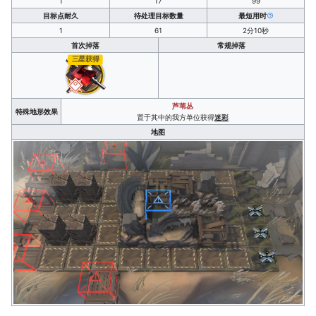
1
17
99
目标点耐久
待处理目标数量
最短用时
1
61
2分10秒
首次掉落
常规掉落
三星获得
芦苇丛
特殊地形效果
置于其中的我方单位获得
迷彩
地图