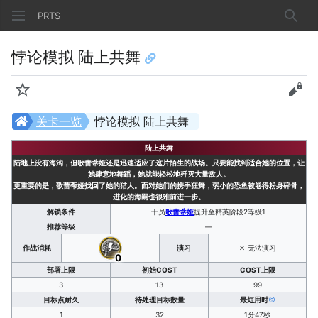
PRTS
搜索
悖论模拟 陆上共舞
监视
查看
关卡一览
悖论模拟 陆上共舞
陆上共舞
陆地上没有海沟，但歌蕾蒂娅还是迅速适应了这片陌生的战场。只要能找到适合她的位置，让
她肆意地舞蹈，她就能轻松地歼灭大量敌人。
更重要的是，歌蕾蒂娅找回了她的猎人。面对她们的携手狂舞，弱小的恐鱼被卷得粉身碎骨，
进化的海嗣也很难前进一步。
解锁条件
干员
歌蕾蒂娅
提升至精英阶段2等级1
推荐等级
—
作战消耗
演习
无法演习
0
部署上限
初始COST
COST上限
3
13
99
目标点耐久
待处理目标数量
最短用时
1
32
1分47秒