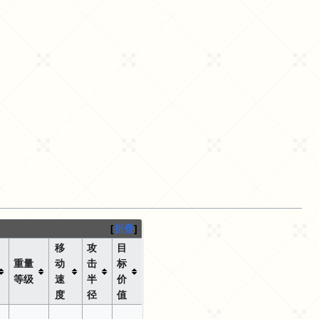
折叠
移
攻
目
重量
动
击
标
等级
速
半
价
度
径
值