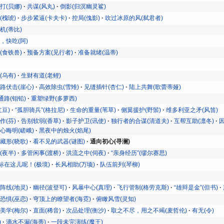
打(贝娜)
共谋(风丸)
倒影(归溟幽灵鲨)
(槐琥)
步步紧逼(卡夫卡)
控局(傀影)
吹过冰原的风(弑君者)
机(蒂比)
，快吃(阿)
(食铁兽)
预备方案(见行者)
准备就绪(温蒂)
(乌有)
生财有道(老鲤)
路伏击(崖心)
高效除虫(雪雉)
见缝插针(杏仁)
陆上共舞(歌蕾蒂娅)
通路(钼铅)
重塑绿野(多萝西)
红豆)
“孤胆骑兵”(格拉尼)
生命的重量(苇草)
侧翼援护(野鬃)
维多利亚之矛(风笛)
作(芬)
告别软弱(香草)
影子护卫(讯使)
独行者的合谋(清道夫)
互帮互助(凛冬)
心晦明(嵯峨)
黑夜中的烛火(焰尾)
藏形(晓歌)
看不见的武器(谜图)
通向初心(寻澜)
(夜半)
多管闲事(渡桥)
洪流之中(伺夜)
“亲身经历”(缪尔赛思)
标在这儿呢！(极境)
长风相助(万顷)
队伍前列(琴柳)
阵线(地灵)
幽径(波登可)
风暴中心(真理)
飞行管制(格劳克斯)
“雄辩是金”(但书)
恐惧(巫恋)
穹顶上的瞭望者(海霓)
俯瞰风雪(灵知)
美学(梅尔)
直面(稀音)
次品处理(衡沙)
取之不尽，用之不竭(麦哲伦)
有无(令)
)
滴水不漏(海蒂)
一段未完演练(魔王)