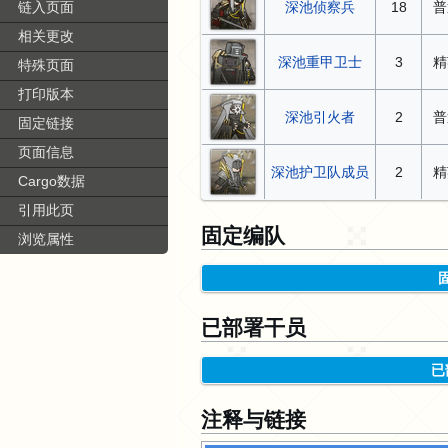
链入页面
深池侦察兵
18
普
相关更改
深池重甲卫士
3
精
特殊页面
打印版本
深池引火者
2
普
固定链接
页面信息
深池护卫队成员
2
精
Cargo数据
引用此页
固定编队
浏览属性
已部署干员
已
注释与链接