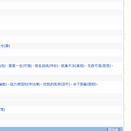
兮(黍)
泡)
重重一击(可颂)
密友战线(拜松)
犹豫不决(暴雨)
无路可退(星熊)
赫默)
战力增强剂(华法琳)
愤怒的医师(亚叶)
伞下荫蔽(图耶)
莺)
[
显示▼
]