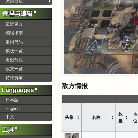
友情链接
管理与编辑
最近更改
编辑指南
常用代码
模板一览
贡献分数
收支一览
特殊贡献
敌方情报
Languages
日本語
English
数
地
中文
头像
名称
量
位
工具