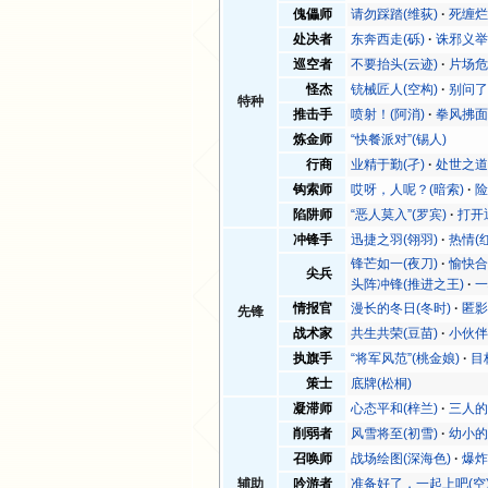
傀儡师
请勿踩踏(维荻)
死缠烂
处决者
东奔西走(砾)
诛邪义举
巡空者
不要抬头(云迹)
片场危
怪杰
铳械匠人(空构)
别问了
特种
推击手
喷射！(阿消)
拳风拂面
炼金师
“快餐派对”(锡人)
行商
业精于勤(孑)
处世之道
钩索师
哎呀，人呢？(暗索)
险
陷阱师
“恶人莫入”(罗宾)
打开
冲锋手
迅捷之羽(翎羽)
热情(
锋芒如一(夜刀)
愉快合
尖兵
头阵冲锋(推进之王)
一
情报官
漫长的冬日(冬时)
匿影
先锋
战术家
共生共荣(豆苗)
小伙伴
执旗手
“将军风范”(桃金娘)
目
策士
底牌(松桐)
凝滞师
心态平和(梓兰)
三人的
削弱者
风雪将至(初雪)
幼小的
召唤师
战场绘图(深海色)
爆炸
辅助
吟游者
准备好了，一起上吧(空