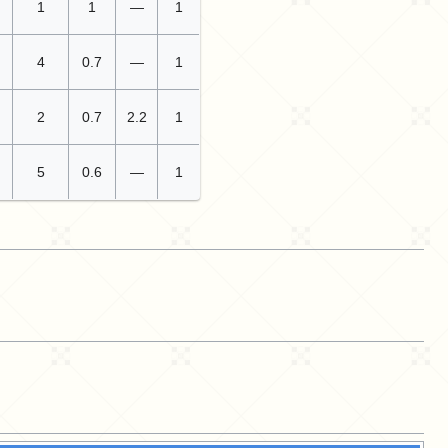
1
1
—
1
4
0.7
—
1
2
0.7
2.2
1
5
0.6
—
1