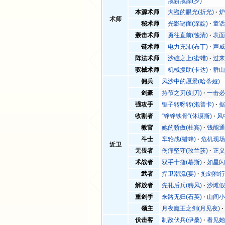
戒骄戒躁(夕)
本源术师
大盗的眼光(折光)
炉
术师
秘术师
光影谜面(深靛)
童话
轰击术师
勇往直前(蚀清)
表面
链术师
电力充沛(布丁)
声威
阵法术师
沙礁之上(蜜蜡)
过来
驭械术师
机械援助(卡达)
群山
佣兵
风沙中的愿景(哈蒂娅)
剑豪
持节之刃(刻刀)
一击必
强攻手
锯子转呀转(泡普卡)
据
收割者
“铮铮铁骨”(休谟斯)
风
教官
她的骄傲(杜宾)
钱能通
斗士
车轮战(猎蜂)
危机现场
近卫
无畏者
伤痛坚守(玫兰莎)
正义
术战者
双手十指(慕斯)
如星闪
武者
捍卫潮流(宴)
抱剑独行
解放者
先礼后兵(骋风)
沙滩假
重剑手
来路无归(石英)
山间小
领主
月夜魔王之剑(月见夜)
伏击客
制敌伏兵(伊桑)
看见她