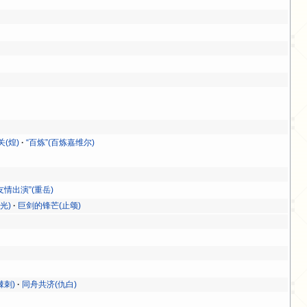
)
(煌)
“百炼”(百炼嘉维尔)
友情出演”(重岳)
光)
巨剑的锋芒(止颂)
棘刺)
同舟共济(仇白)