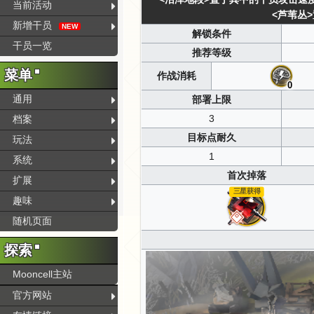
当前活动
<芦苇丛>
新增干员
NEW
解锁条件
干员一览
推荐等级
菜单
作战消耗
0
通用
部署上限
3
档案
目标点耐久
玩法
1
系统
首次掉落
扩展
三星获得
趣味
随机页面
探索
Mooncell主站
官方网站