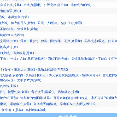
身后支援(掠风)
后盾(凯瑟琳)
狂野之路(阿兰娜)
远程火力(白铁)
鬼的低语(塑心)
夏栎)
难得荒唐(行箸)
(火神)
极夜的尽头(折桠)
只此一人(泥岩)
坚如信念(斥罪)
不陷(洋灰)
钢铁酋长(森蚺)
机动(涤火杰西卡)
烹调师(古米)
浑金一块(吽)
独当一面(深律)
死路(塞雷娅)
陷阵之志(瑕光)
归去来
闲客莫进(余)
”(火哨)
号声响起(号角)
下来！(卡缇)
A1的基石(米格鲁)
岿然不动(角峰)
关键球员(蛇屠箱)
不能白挨打(泡
！(石棉)
主演之人(暮落)
战场上的旋律(车尔尼)
的支援者(安赛尔)
良药苦口(末药)
斧刃或是杖尖(嘉维尔)
急救(苏苏洛)
全域救护(
磐石(闪灵)
文明切片(凯尔希)
的玫瑰(刺玫)
锡兰)
抚慰伤痛(絮雨)
背后援手(诺威尔)
风浪微光(流明)
治疗(白面鸮)
炮与弩的包围网(微风)
哥哥姐姐你们好呀~(瑰盐)
牢不可破的幻影(夜
桑葚)
紧急救护(蜜莓)
久病成医(哈洛德)
学者的实力(纯烬艾雅法拉)
忙中有序(莎草)
乌影迷踪(乌啾)