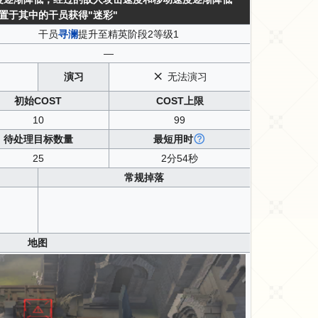
置于其中的干员获得"迷彩"
干员
寻澜
提升至精英阶段2等级1
—
演习
无法演习
初始COST
COST上限
10
99
待处理目标数量
最短用时
25
2分54秒
常规掉落
地图