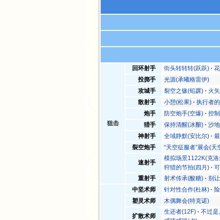
回环射手
街头转转转(跃跃)
花
投掷手
光源(承曦格雷伊)
攻城手
裂空之镞(铅踝)
火矢
散射手
小憩(松果)
执行者的
炮手
防空炮手(空爆)
控制
狙击
猎手
保持清醒(冰酿)
沙地
神射手
全域静默(安比尔)
最
裂空炮手
“天空征服者”展会(天
模拟场景1122K(克洛
速射手
狩猎的节拍(四月)
可
重射手
射术传承(酸糖)
别让
中坚术师
针对性合作(杜林)
险
塑灵术师
木偶舞会(特克诺)
生还者(12F)
不过是
扩散术师