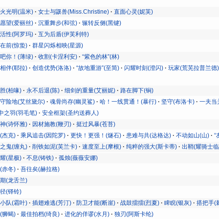
火光明(温米)
女士与鼷兽(Miss.Christine)
直面心灵(妮芙)
愿望(爱丽丝)
沉重舞步(和弦)
辗转反侧(黑键)
活性(阿罗玛)
互为后盾(伊芙利特)
在前(惊蛰)
群星闪烁相映(星源)
吧你！(薄绿)
收割(卡涅利安)
“紫色的林”(林)
相伴(耶拉)
创造优势(洛洛)
“故地重游”(至简)
闪耀时刻(澄闪)
玩家(荒芜拉普兰德
胜(柏喙)
永不后退(陈)
细剑的重量(艾丽妮)
路在脚下(锏)
守险地(艾丝黛尔)
魂骨尚存(幽灵鲨)
哈！一线贯通！(暴行)
坚守(布洛卡)
一夫当关
中之羽(羽毛笔)
安全框架(圣约送葬人)
神(诗怀雅)
因材施教(鞭刃)
挺过风暴(苍苔)
(杰克)
乘风追击(因陀罗)
更快！更强！(燧石)
患难与共(达格达)
不动如山(山)
“
之鬼(缠丸)
削铁如泥(芙兰卡)
速度至上(摩根)
纯粹的强大(斯卡蒂)
出鞘(耀骑士临
耀(星极)
不息(铸铁)
孤烛(薇薇安娜)
(赤冬)
吾往矣(赫拉格)
期(龙舌兰)
径(铎铃)
小队(霜叶)
插翅难逃(芳汀)
防卫才能(断崖)
战鼓擂擂(烈夏)
睥睨(银灰)
搭把手(
(狮蝎)
最佳拍档(绮良)
进化的佯谬(水月)
独刃(阿斯卡纶)