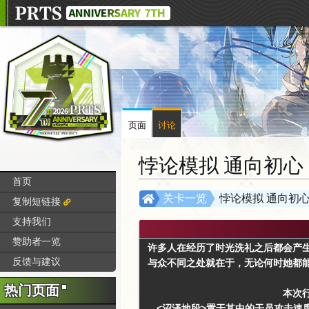
页面
讨论
悖论模拟 通向初心
首页
跳
跳
关卡一览
悖论模拟 通向初
复制短链接
转
转
支持我们
到
到
赞助者一览
导
搜
许多人在经历了时光洗礼之后都会产
航
索
反馈与建议
与众不同之处就在于，无论何时她都
热门页面
本次
<沼泽地段>
置于其中的干员攻击速