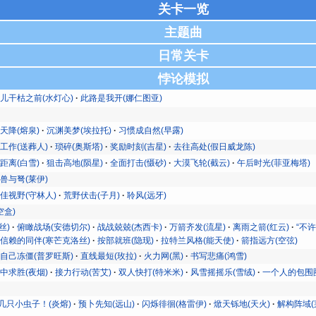
关卡一览
主题曲
日常关卡
悖论模拟
儿干枯之前(水灯心)
此路是我开(娜仁图亚)
天降(熔泉)
沉渊美梦(埃拉托)
习惯成自然(早露)
工作(送葬人)
琐碎(奥斯塔)
奖励时刻(吉星)
去往高处(假日威龙陈)
距离(白雪)
狙击高地(陨星)
全面打击(慑砂)
大漠飞轮(截云)
午后时光(菲亚梅塔)
兽与弩(莱伊)
佳视野(守林人)
荒野伏击(子月)
聆风(远牙)
空盒)
丝)
俯瞰战场(安德切尔)
战战兢兢(杰西卡)
万箭齐发(流星)
离雨之箭(红云)
“不许
信赖的同伴(寒芒克洛丝)
按部就班(隐现)
拉特兰风格(能天使)
箭指远方(空弦)
自己冻僵(普罗旺斯)
直线最短(玫拉)
火力网(黑)
书写悲痛(鸿雪)
中求胜(夜烟)
接力行动(苦艾)
双人快打(特米米)
风雪摇摇乐(雪绒)
一个人的包围圈
几只小虫子！(炎熔)
预卜先知(远山)
闪烁徘徊(格雷伊)
焮天铄地(天火)
解构阵域(