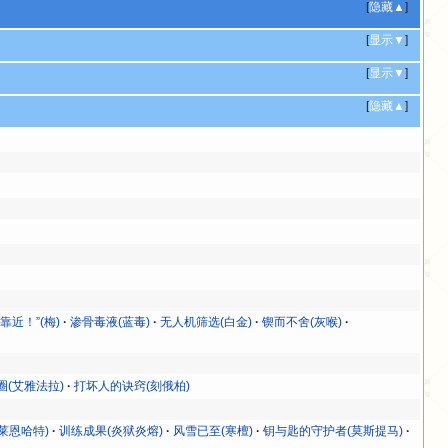
[
隐藏▲
]
[
显示▼
]
[
显示▼
]
[
隐藏▲
]
靠近！”(梅)
渗骨毒液(蓝毒)
无人机筛选(白金)
锲而不舍(灰喉)
(艾雅法拉)
打坏人的诀窍(刻俄柏)
莱恩哈特)
训练成果(炎狱炎熔)
风雪已至(寒檀)
钥与匙的守护者(莫斯提马)