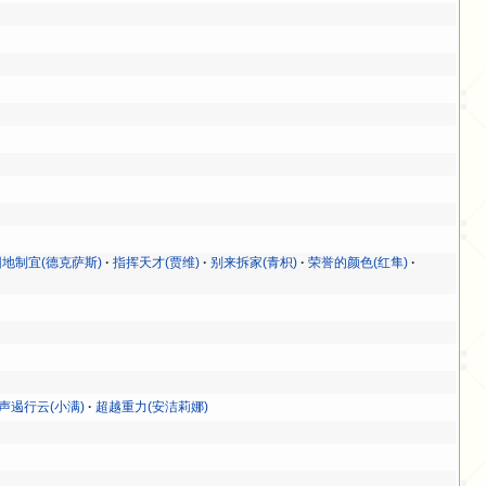
因地制宜(德克萨斯)
指挥天才(贾维)
别来拆家(青枳)
荣誉的颜色(红隼)
声遏行云(小满)
超越重力(安洁莉娜)