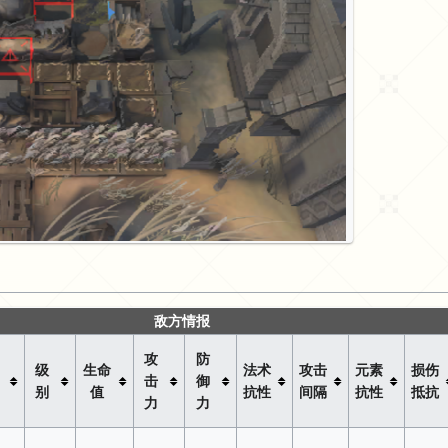
敌方情报
攻
防
级
生命
法术
攻击
元素
损伤
击
御
别
值
抗性
间隔
抗性
抵抗
力
力