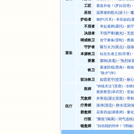
工匠
紧急补妆！(罗比菈塔)
巫役
温厚者的怒火(波卜)
魔
护佑者
御护(月禾)
本应如此(
不屈者
举起盾牌(露托)
扼守
决战者
不惧严寒(极光)
无坚
哨戒铁卫
攻守兼备(雷蛇)
携盾
守护者
吸引火力(斑点)
战场
重装
本源铁卫
站在生者之前(菲莱)
要塞
轰响(灰毫)
“热烈欢迎
最速防线(黑角)
都放
铁卫
“除夕”(年)
驭法铁卫
如雷坚守(坚雷)
耐心
“持续关注”(芙蓉)
冷静
医师
观形察意(录武官)
坚如
咒愈师
并蒂花(濯尘芙蓉)
带刺
疗养师
涤净(清流)
静水流深(
医疗
群愈师
花香四溢(调香师)
量化
行医
“聚焦”(褐果)
同气连枝(
链愈师
“别动我的同伴！”(明椒)